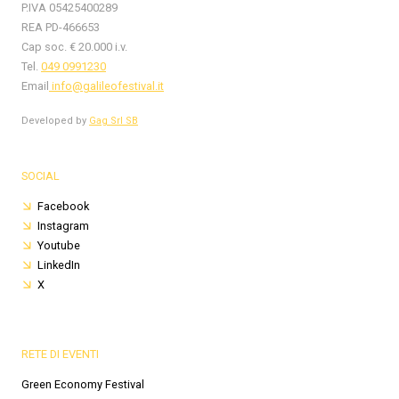
P.IVA 05425400289
REA PD-466653
Cap soc. € 20.000 i.v.
Tel.
049 0991230
Email
info@galileofestival.it
Developed by
Gag Srl SB
SOCIAL
Facebook
Instagram
Youtube
LinkedIn
X
RETE DI EVENTI
Green Economy Festival