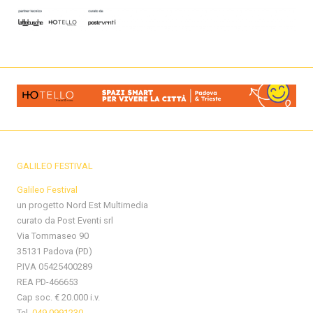
GALILEO FESTIVAL
Galileo Festival
un progetto Nord Est Multimedia
curato da Post Eventi srl
Via Tommaseo 90
35131 Padova (PD)
P.IVA 05425400289
REA PD-466653
Cap soc. € 20.000 i.v.
Tel.
049 0991230