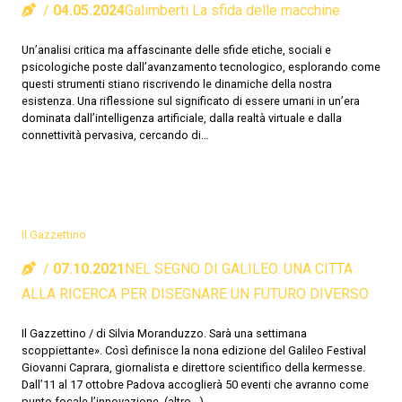
04.05.2024
Galimberti La sfida delle macchine
Un’analisi critica ma affascinante delle sfide etiche, sociali e
psicologiche poste dall’avanzamento tecnologico, esplorando come
questi strumenti stiano riscrivendo le dinamiche della nostra
esistenza. Una riflessione sul significato di essere umani in un’era
dominata dall’intelligenza artificiale, dalla realtà virtuale e dalla
connettività pervasiva, cercando di…
Il Gazzettino
07.10.2021
NEL SEGNO DI GALILEO. UNA CITTA
ALLA RICERCA PER DISEGNARE UN FUTURO DIVERSO
Il Gazzettino / di Silvia Moranduzzo. Sarà una settimana
scoppiettante». Così definisce la nona edizione del Galileo Festival
Giovanni Caprara, giornalista e direttore scientifico della kermesse.
Dall’11 al 17 ottobre Padova accoglierà 50 eventi che avranno come
punto focale l’innovazione. (altro…)