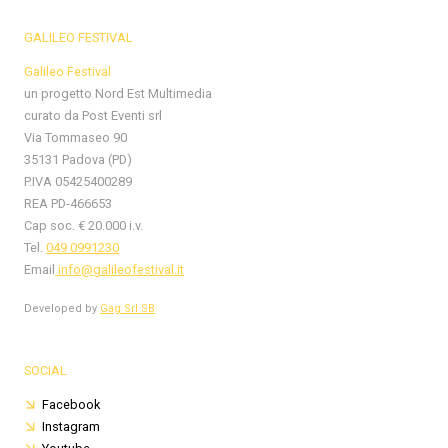
GALILEO FESTIVAL
Galileo Festival
un progetto Nord Est Multimedia
curato da Post Eventi srl
Via Tommaseo 90
35131 Padova (PD)
P.IVA 05425400289
REA PD-466653
Cap soc. € 20.000 i.v.
Tel.
049 0991230
Email
info@galileofestival.it
Developed by
Gag Srl SB
SOCIAL
Facebook
Instagram