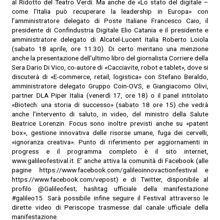
al Ridotto del Teatro Verdi. Ma anche de «Lo stato del digitale –
come l’Italia può recuperare la leadership in Europa» con
l’amministratore delegato di Poste Italiane Francesco Caio, il
presidente di Confindustria Digitale Elio Catania e il presidente e
amministratore delegato di Alcatel-Lucent Italia Roberto Loiola
(sabato 18 aprile, ore 11.30). Di certo meritano una menzione
anche la presentazione dell’ultimo libro del giornalista Corriere della
Sera Dario Di Vico, co-autore di «Cacciavite, robot e tablet», dove si
discuterà di «E-commerce, retail, logistica» con Stefano Beraldo,
amministratore delegato Gruppo Coin-OVS, e Giangiacomo Olivi,
partner DLA Piper Italia (venerdì 17, ore 18) o il panel intitolato
«Biotech: una storia di successo» (sabato 18 ore 15) che vedrà
anche l’intervento di saluto, in video, del ministro della Salute
Beatrice Lorenzin. Focus sono inoltre previsti anche su «patent
box», gestione innovativa delle risorse umane, fuga dei cervelli,
«ignoranza creativa». Punto di riferimento per aggiornamenti in
progress e il programma completo è il sito internet,
www.galileofestival.it. E’ anche attiva la comunità di Facebook (alle
pagine https://www.facebook.com/galileoinnovactionfestival e
https://www.facebook.com/vepost) e di Twitter, disponibile al
profilo @Galileofest; hashtag ufficiale della manifestazione
#galileo15. Sarà possibile infine seguire il Festival attraverso le
dirette video di Periscope trasmesse dal canale ufficiale della
manifestazione.