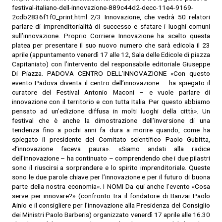
festival-italiano-dell-innovazione-889c44d2-decc-11e4-9169-
2cdb2836f1f0_print.html 2/3 Innovazione, che vedrà 50 relatori
parlare di imprenditorialità di successo e sfatare i luoghi comuni
sull’innovazione. Proprio Corriere Innovazione ha scelto questa
platea per presentare il suo nuovo numero che sarà edicola il 23
aprile (appuntamento venerdì 17 alle 12, Sala delle Edicole di piazza
Capitaniato) con l’intervento del responsabile editoriale Giuseppe
Di Piazza. PADOVA CENTRO DELL’INNOVAZIONE «Con questo
evento Padova diventa il centro dell’innovazione – ha spiegato il
curatore del Festival Antonio Maconi – e vuole parlare di
innovazione con il territorio e con tutta Italia. Per questo abbiamo
pensato ad un’edizione diffusa in molti luoghi della città». Un
festival che è anche la dimostrazione dell’inversione di una
tendenza fino a pochi anni fa dura a morire quando, come ha
spiegato il presidente del Comitato scientifico Paolo Gubitta,
«l’innovazione faceva paura». «Siamo andati alla radice
dell’innovazione – ha continuato – comprendendo che i due pilastri
sono il riuscirsi a sorprendere e lo spirito imprenditoriale. Queste
sono le due parole chiave per l’innovazione e per il futuro di buona
parte della nostra economia». I NOMI Da qui anche l’evento «Cosa
serve per innovare?» (confronto tra il fondatore di Banzai Paolo
Ainio e il consigliere per l’innovazione alla Presidenza del Consiglio
dei Ministri Paolo Barberis) organizzato venerdì 17 aprile alle 16.30