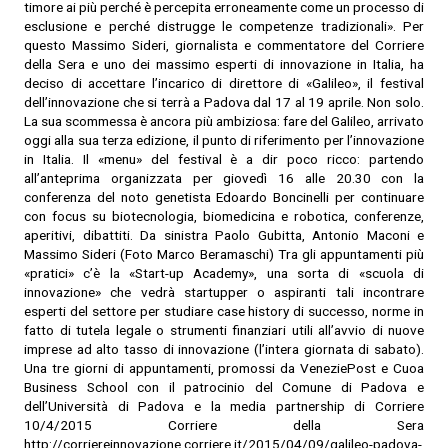
timore ai più perché è percepita erroneamente come un processo di
esclusione e perché distrugge le competenze tradizionali».
Per
questo Massimo Sideri, giornalista e commentatore del Corriere
della Sera e uno dei massimo esperti di innovazione in Italia, ha
deciso di accettare l’incarico di direttore di «Galileo», il festival
dell’innovazione che si terrà a Padova dal 17 al 19 aprile. Non solo.
La sua scommessa è ancora più ambiziosa: fare del Galileo, arrivato
oggi alla sua terza edizione, il punto di riferimento per l’innovazione
in Italia. Il «menu» del festival è a dir poco ricco: partendo
all’anteprima organizzata per giovedì 16 alle 20.30 con la
conferenza del noto genetista Edoardo Boncinelli per continuare
con focus su biotecnologia, biomedicina e robotica, conferenze,
aperitivi, dibattiti. Da sinistra Paolo Gubitta, Antonio Maconi e
Massimo Sideri (Foto Marco Beramaschi) Tra gli appuntamenti più
«pratici» c’è la «Start-up Academy», una sorta di «scuola di
innovazione» che vedrà startupper o aspiranti tali incontrare
esperti del settore per studiare case history di successo, norme in
fatto di tutela legale o strumenti finanziari utili all’avvio di nuove
imprese ad alto tasso di innovazione (l’intera giornata di sabato).
Una tre giorni di appuntamenti, promossi da VeneziePost e Cuoa
Business School con il patrocinio del Comune di Padova e
dell’Università di Padova e la media partnership di Corriere
10/4/2015 Corriere della Sera
http://corriereinnovazione.corriere.it/2015/04/09/galileo-padova-