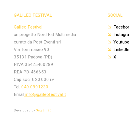
GALILEO FESTIVAL
SOCIAL
Galileo Festival
Facebo
un progetto Nord Est Multimedia
Instagr
curato da Post Eventi srl
Youtub
Via Tommaseo 90
LinkedI
35131 Padova (PD)
X
P.IVA 05425400289
REA PD-466653
Cap soc. € 20.000 i.v.
Tel.
049 0991230
Email
info@galileofestival.it
Developed by
Gag Srl SB