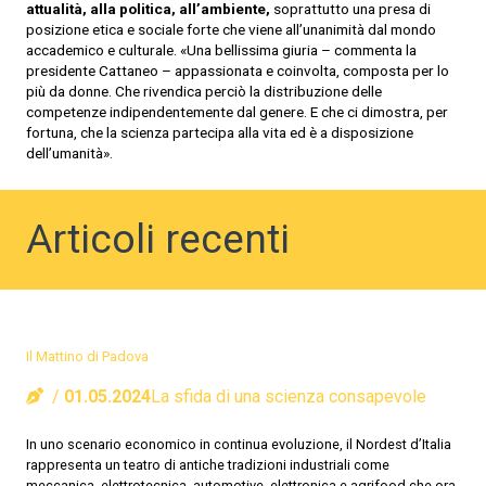
attualità, alla politica, all’ambiente,
soprattutto una presa di
posizione etica e sociale forte che viene all’unanimità dal mondo
accademico e culturale. «Una bellissima giuria – commenta la
presidente Cattaneo – appassionata e coinvolta, composta per lo
più da donne. Che rivendica perciò la distribuzione delle
competenze indipendentemente dal genere. E che ci dimostra, per
fortuna, che la scienza partecipa alla vita ed è a disposizione
dell’umanità».
Articoli recenti
Il Mattino di Padova
01.05.2024
La sfida di una scienza consapevole
In uno scenario economico in continua evoluzione, il Nordest d’Italia
rappresenta un teatro di antiche tradizioni industriali come
meccanica, elettrotecnica, automotive, elettronica e agrifood che ora