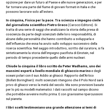
opzione per dare un futuro al Paese e alle nuove generazioni, e per
far tornare una parte del fiume di giovani formati in Italia e che
possono lavorare solo all’estero.
In cinquina, Fisica per la pace. Tra scienza e impegno civile
del giornalista scientifico Pietro Greco
(Carocci Editore). Si
tratta di una serie di saggi che analizzano la storia della presa di
coscienza da parte degli scienziati delle loro responsabilità, di
alcune delle personalità che hanno contribuito a svilupparla e
dell’influenza che essa ha avuto sullo sviluppo successivo della
ricerca scientifica. Nel saggio introduttivo, scritto dal curatore, si fa
sinteticamente la storia dell’impegno pacifista di Einstein, nel
periodo di tempo precedente quello delle armi nucleari.
Chiude la cinquina il libro scritto da Peter Wadhams, uno dei
massimi esperti a livello mondiale di ghiaccio marino
e degli
oceani polari con il suo Addio ai ghiacci. Rapporto dell’Artico
(Bollati Boringhieri): molti scienziati ritengono che il Polo Nord sarà
privo di ghiacci verso la metà del secolo. Ma sono previsioni basate
per lo più su modelli matematici. I dati raccolti sul campo dicono
che potrebbe avvenire molto prima. E con gravissime ripercussioni
sul pianeta.
I libri scelti testimoniano una grande attenzione ai temi di