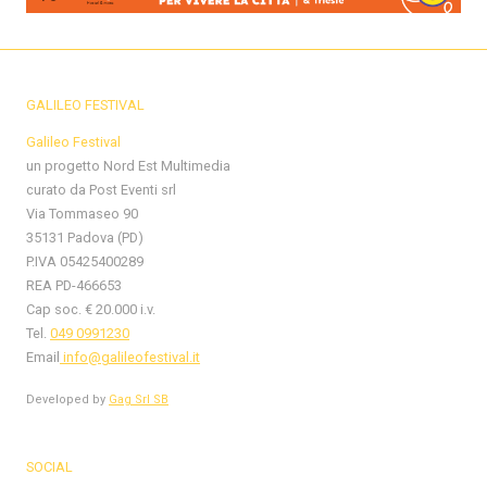
GALILEO FESTIVAL
Galileo Festival
un progetto Nord Est Multimedia
curato da Post Eventi srl
Via Tommaseo 90
35131 Padova (PD)
P.IVA 05425400289
REA PD-466653
Cap soc. € 20.000 i.v.
Tel.
049 0991230
Email
info@galileofestival.it
Developed by
Gag Srl SB
SOCIAL