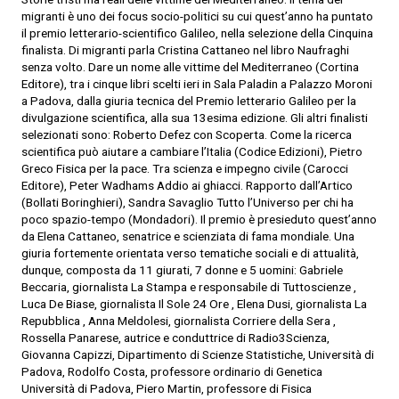
migranti è uno dei focus socio-politici su cui quest’anno ha puntato
il premio letterario-scientifico Galileo, nella selezione della Cinquina
finalista. Di migranti parla Cristina Cattaneo nel libro Naufraghi
senza volto. Dare un nome alle vittime del Mediterraneo (Cortina
Editore), tra i cinque libri scelti ieri in Sala Paladin a Palazzo Moroni
a Padova, dalla giuria tecnica del Premio letterario Galileo per la
divulgazione scientifica, alla sua 13esima edizione. Gli altri finalisti
selezionati sono: Roberto Defez con Scoperta. Come la ricerca
scientifica può aiutare a cambiare l’Italia (Codice Edizioni), Pietro
Greco Fisica per la pace. Tra scienza e impegno civile (Carocci
Editore), Peter Wadhams Addio ai ghiacci. Rapporto dall’Artico
(Bollati Boringhieri), Sandra Savaglio Tutto l’Universo per chi ha
poco spazio-tempo (Mondadori). Il premio è presieduto quest’anno
da Elena Cattaneo, senatrice e scienziata di fama mondiale. Una
giuria fortemente orientata verso tematiche sociali e di attualità,
dunque, composta da 11 giurati, 7 donne e 5 uomini: Gabriele
Beccaria, giornalista La Stampa e responsabile di Tuttoscienze ,
Luca De Biase, giornalista Il Sole 24 Ore , Elena Dusi, giornalista La
Repubblica , Anna Meldolesi, giornalista Corriere della Sera ,
Rossella Panarese, autrice e conduttrice di Radio3Scienza,
Giovanna Capizzi, Dipartimento di Scienze Statistiche, Università di
Padova, Rodolfo Costa, professore ordinario di Genetica
Università di Padova, Piero Martin, professore di Fisica