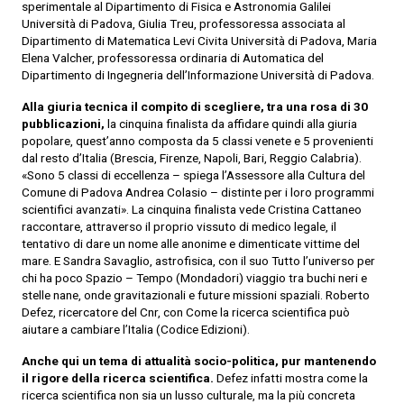
sperimentale al Dipartimento di Fisica e Astronomia Galilei
Università di Padova, Giulia Treu, professoressa associata al
Dipartimento di Matematica Levi Civita Università di Padova, Maria
Elena Valcher, professoressa ordinaria di Automatica del
Dipartimento di Ingegneria dell’Informazione Università di Padova.
Alla giuria tecnica il compito di scegliere, tra una rosa di 30
pubblicazioni,
la cinquina finalista da affidare quindi alla giuria
popolare, quest’anno composta da 5 classi venete e 5 provenienti
dal resto d’Italia (Brescia, Firenze, Napoli, Bari, Reggio Calabria).
«Sono 5 classi di eccellenza – spiega l’Assessore alla Cultura del
Comune di Padova Andrea Colasio – distinte per i loro programmi
scientifici avanzati». La cinquina finalista vede Cristina Cattaneo
raccontare, attraverso il proprio vissuto di medico legale, il
tentativo di dare un nome alle anonime e dimenticate vittime del
mare. E Sandra Savaglio, astrofisica, con il suo Tutto l’universo per
chi ha poco Spazio – Tempo (Mondadori) viaggio tra buchi neri e
stelle nane, onde gravitazionali e future missioni spaziali. Roberto
Defez, ricercatore del Cnr, con Come la ricerca scientifica può
aiutare a cambiare l’Italia (Codice Edizioni).
Anche qui un tema di attualità socio-politica, pur mantenendo
il rigore della ricerca scientifica.
Defez infatti mostra come la
ricerca scientifica non sia un lusso culturale, ma la più concreta