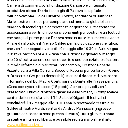
Camera di commercio, la Fondazione Cariparo e un tessuto
produttivo straordinario fanno già di Padova la capitale
dell’innovazione – dice Filiberto Zovico, fondatore di ItalyPost –
Ma le nostre imprese per competere sul mercato globale hanno
bisogno di tecnologia e competenze aggiornate. Oltre trenta tra
associazioni e centri di ricerca si sono uniti per costruire un festival
che ponga al primo posto l’innovazione in tutte le sue declinazioni».
A fare da sfondo è il Premio Galileo per la divulgazione scientifica,
che verrà consegnato venerdì 10 maggio alle 10.30 in Aula Magna.
Iniziativa particolare è la «Cena con la ricerca»: giovedì 9 maggio
alle 20 si potrà cenare con un docente o uno scienziato e discutere
in modo informale di vari temi. Per esempio, il rettore Rosario
Rizzuto sarà a Villa Correr a Bosco di Rubano per parlare di «Come
si fa ricerca» (25 posti disponibili), mentre il docente di Sicurezza
informatica del Bo, Mauro Conti, sarà da Dante alle Piazze per una
«Cena con cyber-attacco» (15 posti). Sempre giovedì verrà
presentato il nuovo direttore generale dello Smact, il Competence
center dell’università, alle 15 in Sala dei Giganti. Il festival si
concluderà il 12 maggio alle 18.30 con lo spettacolo teatrale su
Galileo al Teatro Verdi, scritto da Andrea Pennacchi (ingresso
gratuito con prenotazione presso il teatro). Tutti gli eventi sono
gratuiti e a ingresso libero: è possibile registrarsi online al sito
www.galileofestival.it
.