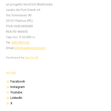
un progetto Nord Est Multimedia
curato da Post Eventi srl
Via Tommaseo 90
35131 Padova (PD)
P.IVA 05425400289
REA PD-466653
Cap soc. € 20.000 i.v.
Tel.
049 0991230
Email
info@galileofestival.it
Developed by
Gag Srl SB
SOCIAL
Facebook
Instagram
Youtube
LinkedIn
X