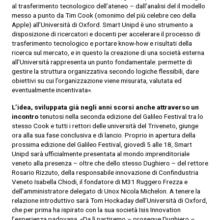
al trasferimento tecnologico dell’ateneo – dall’analisi del il modello
messo a punto da Tim Cook (omonimo del più celebre ceo della
Apple) all’Università di Oxford. Smart Unipd è uno strumento a
disposizione di ricercatori e docenti per accelerare il processo di
trasferimento tecnologico e portare know-how e risultati della
ricerca sul mercato, e in questo la creazione di una società esterna
all’Università rappresenta un punto fondamentale: permette di
gestire la struttura organizzativa secondo logiche flessibili, dare
obiettivi su cui l’organizzazione viene misurata, valutata ed
eventualmente incentivata».
L’idea, sviluppata già negli anni scorsi anche attraverso un
incontro
tenutosi nella seconda edizione del Galileo Festival tra lo
stesso Cook e tutti i rettori delle università del Triveneto, giunge
ora alla sua fase conclusiva e di lancio. Proprio in apertura della
prossima edizione del Galileo Festival, giovedì 5 alle 18, Smart
Unipd sarà ufficialmente presentata al mondo imprenditoriale
veneto alla presenza – oltre che dello stesso Dughiero – del rettore
Rosario Rizzuto, della responsabile innovazione di Confindustria
Veneto Isabella Chiodi, il fondatore di M31 Ruggero Frezza e
dell’amministratore delegato di Unox Nicola Michelon. A tenere la
relazione introduttivo sarà Tom Hockaday dell’Università di Oxford,
che per prima ha ispirato con la sua società Isis Innovation
l’esperienza padovana. «Da lì partiremo – prosegue Dughiero –