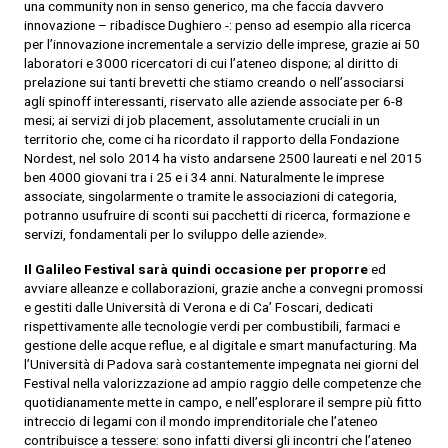
una community non in senso generico, ma che faccia davvero
innovazione – ribadisce Dughiero -: penso ad esempio alla ricerca
per l’innovazione incrementale a servizio delle imprese, grazie ai 50
laboratori e 3000 ricercatori di cui l’ateneo dispone; al diritto di
prelazione sui tanti brevetti che stiamo creando o nell’associarsi
agli spinoff interessanti, riservato alle aziende associate per 6-8
mesi; ai servizi di job placement, assolutamente cruciali in un
territorio che, come ci ha ricordato il rapporto della Fondazione
Nordest, nel solo 2014 ha visto andarsene 2500 laureati e nel 2015
ben 4000 giovani tra i 25 e i 34 anni. Naturalmente le imprese
associate, singolarmente o tramite le associazioni di categoria,
potranno usufruire di sconti sui pacchetti di ricerca, formazione e
servizi, fondamentali per lo sviluppo delle aziende».
Il Galileo Festival sarà quindi occasione per proporre
ed
avviare alleanze e collaborazioni, grazie anche a convegni promossi
e gestiti dalle Università di Verona e di Ca’ Foscari, dedicati
rispettivamente alle tecnologie verdi per combustibili, farmaci e
gestione delle acque reflue, e al digitale e smart manufacturing. Ma
l’Università di Padova sarà costantemente impegnata nei giorni del
Festival nella valorizzazione ad ampio raggio delle competenze che
quotidianamente mette in campo, e nell’esplorare il sempre più fitto
intreccio di legami con il mondo imprenditoriale che l’ateneo
contribuisce a tessere: sono infatti diversi gli incontri che l’ateneo