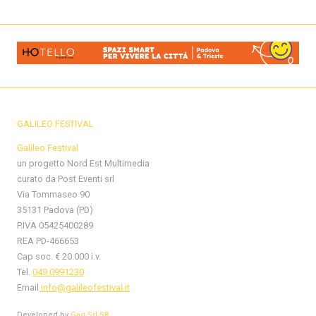
GALILEO FESTIVAL
Galileo Festival
un progetto Nord Est Multimedia
curato da Post Eventi srl
Via Tommaseo 90
35131 Padova (PD)
P.IVA 05425400289
REA PD-466653
Cap soc. € 20.000 i.v.
Tel.
049 0991230
Email
info@galileofestival.it
Developed by
Gag Srl SB