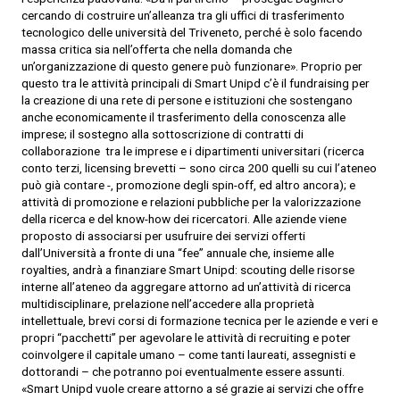
cercando di costruire un’alleanza tra gli uffici di trasferimento
tecnologico delle università del Triveneto, perché è solo facendo
massa critica sia nell’offerta che nella domanda che
un’organizzazione di questo genere può funzionare». Proprio per
questo tra le attività principali di Smart Unipd c’è il fundraising per
la creazione di una rete di persone e istituzioni che sostengano
anche economicamente il trasferimento della conoscenza alle
imprese; il sostegno alla sottoscrizione di contratti di
collaborazione tra le imprese e i dipartimenti universitari (ricerca
conto terzi, licensing brevetti – sono circa 200 quelli su cui l’ateneo
può già contare -, promozione degli spin-off, ed altro ancora); e
attività di promozione e relazioni pubbliche per la valorizzazione
della ricerca e del know-how dei ricercatori. Alle aziende viene
proposto di associarsi per usufruire dei servizi offerti
dall’Università a fronte di una “fee” annuale che, insieme alle
royalties, andrà a finanziare Smart Unipd: scouting delle risorse
interne all’ateneo da aggregare attorno ad un’attività di ricerca
multidisciplinare, prelazione nell’accedere alla proprietà
intellettuale, brevi corsi di formazione tecnica per le aziende e veri e
propri “pacchetti” per agevolare le attività di recruiting e poter
coinvolgere il capitale umano – come tanti laureati, assegnisti e
dottorandi – che potranno poi eventualmente essere assunti.
«Smart Unipd vuole creare attorno a sé grazie ai servizi che offre