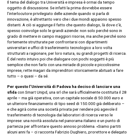
Il tema del dialogo tra Università e impresa è ormai da tempo
oggetto di discussione. Se infatti la prima dovrebbe essere
l’interlocutore privilegiato delle aziende quando si parla di
innovazione, è altrettanto vero che i due mondi appaiono spesso
distanti. A ciò si aggiunge il fatto che questo dialogo, là dove c’è,
spesso coinvolge solo le grandi aziende: non solo perché sono in
grado di mettere in campo maggiori risorse, ma anche perché sono
fortemente strutturate per confrontarsi con dipartimenti
universitari e uffici di trasferimento tecnologico a loro volta
strutturati a ragionare, per loro natura, su grandi progetti di ricerca.
È del resto intuivo poi che dialogare con pochi soggetti è più
semplice che non farlo con una miriade di piccole e piccolissime
imprese, rette magari da imprenditori storicamente abituati a fare
tutto – o quasi – da sé.
Per questo l’Università di Padova ha deciso di lanciare una
sfida
con Smart Unipd, una srl che sarà ufficialmente costituita il 28
aprile – ma già operativa, con un capitale sociale di 50.000 euro e
un ulteriore finanziamento di tipo seed di 150.000 già deliberato –
e che agirà come una società privata per rendere più agevole il
trasferimento di tecnologia dai laboratori di ricerca verso le
imprese: una novità assoluta nel panorama italiano e un punto di
partenza per affrontare questo annoso problema. «Siamo partiti
alcuni anni fa – ci racconta Fabrizio Dughiero, prorettore e delegato