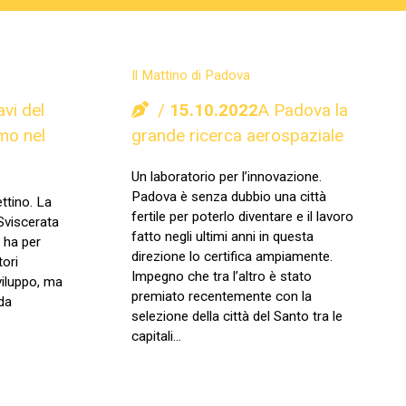
Il Mattino di Padova
avi del
15.10.2022
A Padova la
smo nel
grande ricerca aerospaziale
Un laboratorio per l’innovazione.
Padova è senza dubbio una città
ttino. La
fertile per poterlo diventare e il lavoro
Sviscerata
fatto negli ultimi anni in questa
 ha per
direzione lo certifica ampiamente.
tori
Impegno che tra l’altro è stato
sviluppo, ma
premiato recentemente con la
da
selezione della città del Santo tra le
capitali…