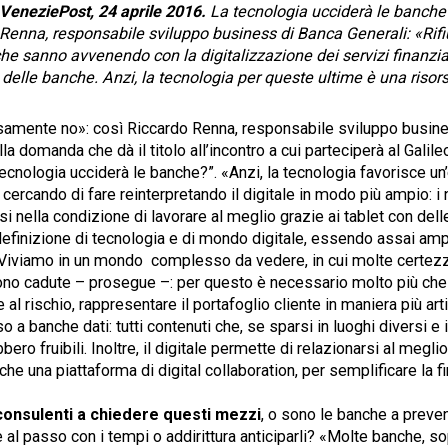
i VeneziePost, 24 aprile 2016.
La tecnologia ucciderà le banche
enna, responsabile sviluppo business di Banca Generali: «Rifi
he sanno avvenendo con la digitalizzazione dei servizi finanzia
 delle banche. Anzi, la tecnologia per queste ultime è una risor
samente no»: così Riccardo Renna, responsabile sviluppo busin
lla domanda che dà il titolo all’incontro a cui parteciperà al Gali
ecnologia ucciderà le banche?”. «Anzi, la tecnologia favorisce un’
cercando di fare reinterpretando il digitale in modo più ampio: i 
nella condizione di lavorare al meglio grazie ai tablet con dell
efinizione di tecnologia e di mondo digitale, essendo assai ampi
 «Viviamo in un mondo complesso da vedere, in cui molte certezze
sono cadute – prosegue –: per questo è necessario molto più che
 al rischio, rappresentare il portafoglio cliente in maniera più art
a banche dati: tutti contenuti che, se sparsi in luoghi diversi e 
ero fruibili. Inoltre, il digitale permette di relazionarsi al meglio 
e una piattaforma di digital collaboration, per semplificare la f
consulenti a chiedere questi mezzi
, o sono le banche a preve
e al passo con i tempi o addirittura anticiparli? «Molte banche, sop