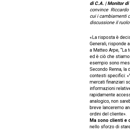
di C.A. | Monitor d
convince Riccardo R
cui i cambiamenti c
discussione il ruolo
«La risposta è deci
Generali, risponde a
a Matteo Arpe, “La t
ed è ciò che stiamo 
esempio sono messi 
Secondo Renna, la d
contesti specifici:
mercati finanziari 
informazioni relative
rapidamente accesso 
analogico, non sarebb
breve lanceremo anch
ordini del cliente».
Ma sono clienti e 
nello sforzo di star