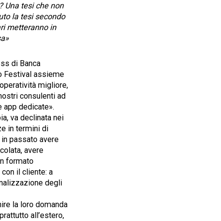
? Una tesi che non
uto la tesi secondo
ri metteranno in
sa»
ess di Banca
leo Festival assieme
operatività migliore,
nostri consulenti ad
e app dedicate».
a, va declinata nei
 in termini di
 in passato avere
icolata, avere
in formato
con il cliente: a
inalizzazione degli
nire la loro domanda
rattutto all’estero,