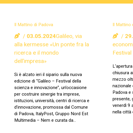
Il Mattino di Padova
Il Mattino
03.05.2024
Galileo, via
29
alla kermesse «Un ponte fra la
economy 
ricerca e il mondo
Festival
dell’impresa»
L’apertura
chiusura a
Si è alzato ieri il sipario sulla nuova
mezzo oltr
edizione di “Galileo – Festival della
nazionale 
scienza e innovazione”, un’occasione
Padova e s
per costruire sinergie tra imprese,
presente, 
istituzioni, università, centri di ricerca e
venerdì 9
d’innovazione, promossa dal Comune
nella città
di Padova, ItalyPost, Gruppo Nord Est
Multimedia – Nem e curata da…