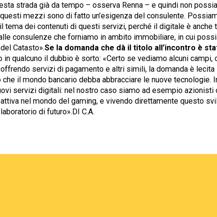
esta strada già da tempo – osserva Renna – e quindi non possia
di questi mezzi sono di fatto un’esigenza del consulente. Possia
il tema dei contenuti di questi servizi, perché il digitale è anche 
lle consulenze che forniamo in ambito immobiliare, in cui pos
 del Catasto».
Se la domanda che dà il titolo all’incontro è st
o in qualcuno il dubbio è sorto: «Certo se vediamo alcuni campi,
offrendo servizi di pagamento e altri simili, la domanda è leci
 che il mondo bancario debba abbracciare le nuove tecnologie. In
uovi servizi digitali: nel nostro caso siamo ad esempio azionisti 
e attiva nel mondo del gaming, e vivendo direttamente questo svi
laboratorio di futuro».DI C.A.