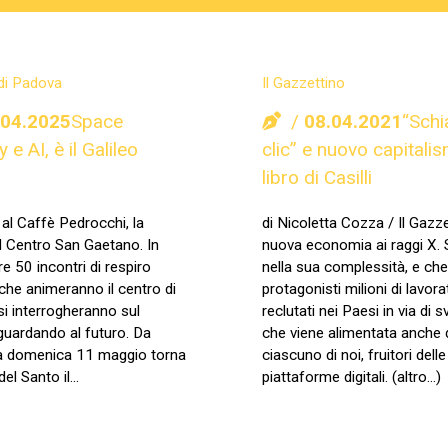
 di Padova
Il Gazzettino
.04.2025
Space
08.04.2021
“Schi
e AI, è il Galileo
clic” e nuovo capitali
libro di Casilli
 al Caffè Pedrocchi, la
di Nicoletta Cozza / Il Gazze
l Centro San Gaetano. In
nuova economia ai raggi X. 
e 50 incontri di respiro
nella sua complessità, e che
che animeranno il centro di
protagonisti milioni di lavora
i interrogheranno sul
reclutati nei Paesi in via di 
guardando al futuro. Da
che viene alimentata anche 
 a domenica 11 maggio torna
ciascuno di noi, fruitori delle
 del Santo il…
piattaforme digitali. (altro…)