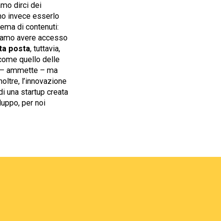
mo dirci dei
mo invece esserlo
tema di contenuti:
siamo avere accesso
ata posta
, tuttavia,
 come quello delle
ta – ammette – ma
oltre, l’innovazione
di una startup creata
luppo, per noi