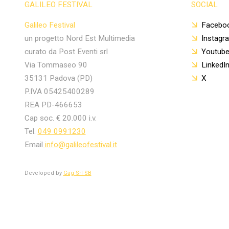
GALILEO FESTIVAL
SOCIAL
Galileo Festival
Facebo
un progetto Nord Est Multimedia
Instagr
curato da Post Eventi srl
Youtub
Via Tommaseo 90
LinkedI
35131 Padova (PD)
X
P.IVA 05425400289
REA PD-466653
Cap soc. € 20.000 i.v.
Tel.
049 0991230
Email
info@galileofestival.it
Developed by
Gag Srl SB