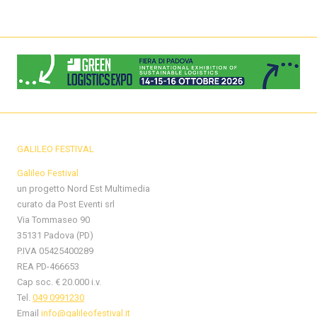
GALILEO FESTIVAL
Galileo Festival
un progetto Nord Est Multimedia
curato da Post Eventi srl
Via Tommaseo 90
35131 Padova (PD)
P.IVA 05425400289
REA PD-466653
Cap soc. € 20.000 i.v.
Tel.
049 0991230
Email
info@galileofestival.it