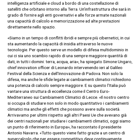
intelligenza artificiale e cloud a bordo di una costellazione di
satelliti che orbitano intorno alla Terra. Un’infrastruttura che sarà in
grado di fornire agli enti governativi e alle forze armate nazionali
una capacità di calcolo e memorizzazione ad alte prestazioni
direttamente nello spazio.
«Siamo in un tempo di conflitti ibridi e sempre più cibernetici, in cui
sta aumentando la capacità di insidia attraverso le nuove
tecnologie. Per questo serve un modello di difesa multidominio in
cui ci sia uno scambio rapido di una sempre maggiore quantità di
dati, in tutti i domini: terra, acqua, aria», ha spiegato Simone Ungaro,
chief innovation officer di Leonardo intervenendo ieri al Galileo
Festival della Scienza e dell’Innovazione di Padova. Non solo la
difesa, ma anche le sfide legate ai cambiamenti climatici richiedono
una potenza di calcolo sempre maggiore. E su questo l’Italia può
vantare una struttura di eccellenza come il Centro Euro-
Mediterraneo sui Cambiamenti Climatici di Lecce. «Il nostro centro
si occupa di studiare non solo in modo quantitativo i cambiamenti
climatici ma anche gli effetti che possono avere sulla società.
Arrivavamo per ultimi rispetto agli altri Paesi Ue che avevano già
dei centri nazionali per studiare i cambiamenti climatici, oggi siamo
un punto di riferimento in Europa», ha raccontato il presidente
Antonio Navarra. «Tutto questo viene fatto grazie a un centro di
supercalcolo che per essere competitivo deve continuamente