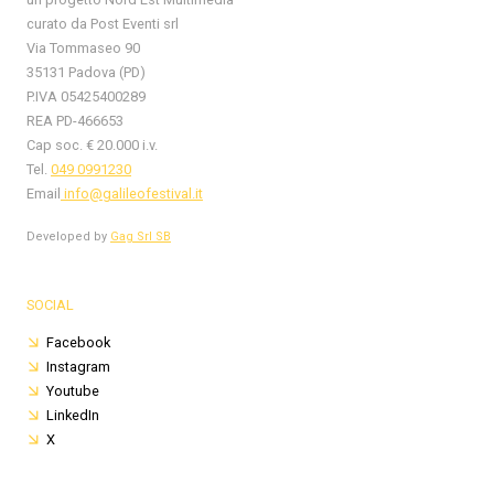
curato da Post Eventi srl
Via Tommaseo 90
35131 Padova (PD)
P.IVA 05425400289
REA PD-466653
Cap soc. € 20.000 i.v.
Tel.
049 0991230
Email
info@galileofestival.it
Developed by
Gag Srl SB
SOCIAL
Facebook
Instagram
Youtube
LinkedIn
X