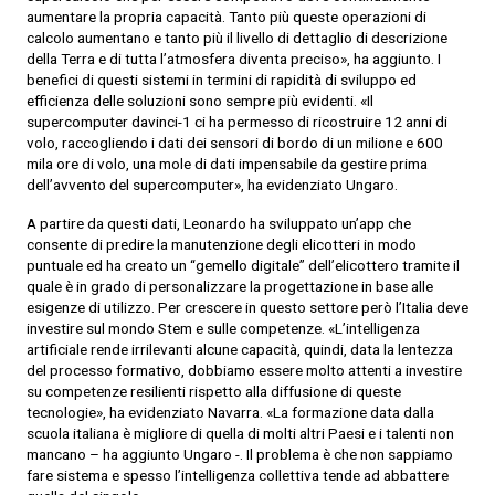
aumentare la propria capacità. Tanto più queste operazioni di
calcolo aumentano e tanto più il livello di dettaglio di descrizione
della Terra e di tutta l’atmosfera diventa preciso», ha aggiunto. I
benefici di questi sistemi in termini di rapidità di sviluppo ed
efficienza delle soluzioni sono sempre più evidenti. «Il
supercomputer davinci-1 ci ha permesso di ricostruire 12 anni di
volo, raccogliendo i dati dei sensori di bordo di un milione e 600
mila ore di volo, una mole di dati impensabile da gestire prima
dell’avvento del supercomputer», ha evidenziato Ungaro.
A partire da questi dati, Leonardo ha sviluppato un’app che
consente di predire la manutenzione degli elicotteri in modo
puntuale ed ha creato un “gemello digitale” dell’elicottero tramite il
quale è in grado di personalizzare la progettazione in base alle
esigenze di utilizzo. Per crescere in questo settore però l’Italia deve
investire sul mondo Stem e sulle competenze. «L’intelligenza
artificiale rende irrilevanti alcune capacità, quindi, data la lentezza
del processo formativo, dobbiamo essere molto attenti a investire
su competenze resilienti rispetto alla diffusione di queste
tecnologie», ha evidenziato Navarra. «La formazione data dalla
scuola italiana è migliore di quella di molti altri Paesi e i talenti non
mancano – ha aggiunto Ungaro -. Il problema è che non sappiamo
fare sistema e spesso l’intelligenza collettiva tende ad abbattere