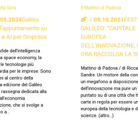
ella Sera
Il Mattino di Padova
.05.2024
Galileo
08.10.2021
FEST
, l’appuntamento su
GALILEO: “CAPITALE
 e AI per l’impresa
EUROPEA
DELL’INNOVAZIONE,
ide dell’intelligenza
ORA RACCOLGA LA S
, la space economy, la
 le tecnologie più
Mattino di Padova / di Ricc
ardia per le imprese. Sono
Sandre. Un motore della co
mi al centro della
un megafono a disposizion
 edizione del Galileo
dell’innovazione ma pure un
a rassegna dedicata alla
puntato su di una città che h
all’economia
carte in regola per essere u
azione, che si svolge a
europea della tecnologia e d
no a…
scienze. (altro…)