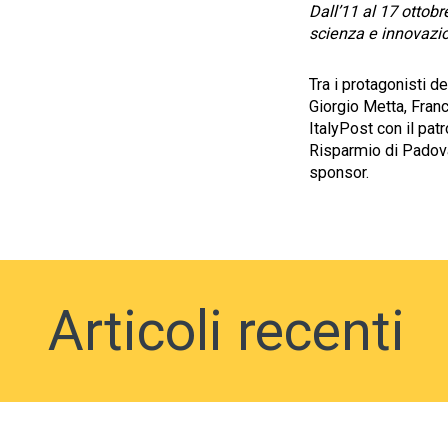
D
all’11 al 17 ottobr
scienza e innovazio
Tra i protagonisti d
Giorgio Metta, Fra
ItalyPost con il pat
Risparmio di Padov
sponsor.
Articoli recenti