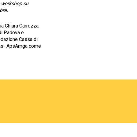
i e workshop su
bre.
ria Chiara Carrozza,
di Padova e
ondazione Cassa di
egas- ApsAmga come