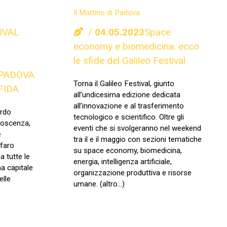
Il Mattino di Padova
IVAL
04.05.2023
Space
economy e biomedicina: ecco
le sfide del Galileo Festival
 PADOVA
Torna il Galileo Festival, giunto
FIDA
all’undicesima edizione dedicata
all’innovazione e al trasferimento
ardo
tecnologico e scientifico. Oltre gli
noscenza,
eventi che si svolgeranno nel weekend
e
tra il e il maggio con sezioni tematiche
 faro
su space economy, biomedicina,
a tutte le
energia, intelligenza artificiale,
na capitale
organizzazione produttiva e risorse
elle
umane. (altro…)