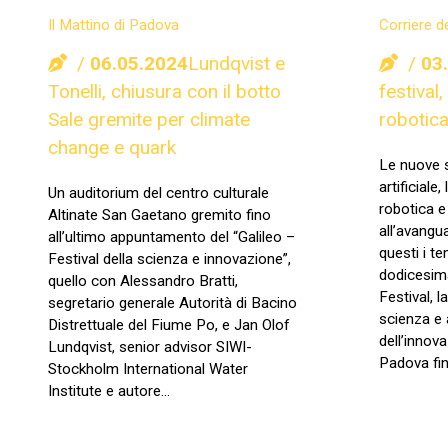
Il Mattino di Padova
Corriere d
06.05.2024
Lundqvist e
03
Tonelli, chiusura con il botto
festival
Sale gremite per climate
robotica
change e quark
Le nuove sf
artificiale
Un auditorium del centro culturale
robotica e
Altinate San Gaetano gremito fino
all’avangu
all’ultimo appuntamento del “Galileo –
questi i te
Festival della scienza e innovazione”,
dodicesima
quello con Alessandro Bratti,
Festival, l
segretario generale Autorità di Bacino
scienza e 
Distrettuale del Fiume Po, e Jan Olof
dell’innov
Lundqvist, senior advisor SIWI-
Padova fi
Stockholm International Water
Institute e autore…