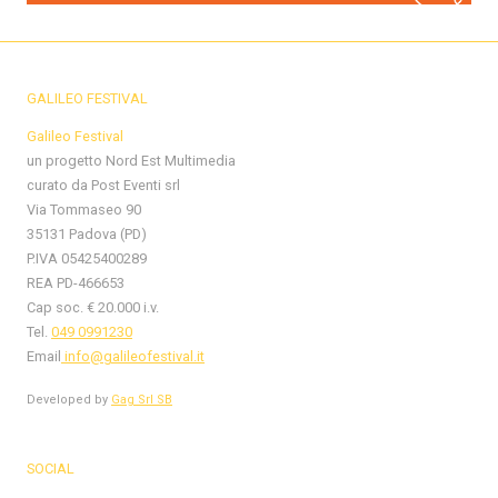
GALILEO FESTIVAL
Galileo Festival
un progetto Nord Est Multimedia
curato da Post Eventi srl
Via Tommaseo 90
35131 Padova (PD)
P.IVA 05425400289
REA PD-466653
Cap soc. € 20.000 i.v.
Tel.
049 0991230
Email
info@galileofestival.it
Developed by
Gag Srl SB
SOCIAL