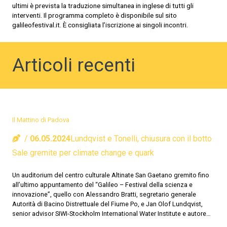
ultimi è prevista la traduzione simultanea in inglese di tutti gli
interventi. Il programma completo è disponibile sul sito
galileofestival.it. È consigliata l’iscrizione ai singoli incontri.
Articoli recenti
Il Mattino di Padova
06.05.2024
Lundqvist e Tonelli, chiusura con il botto
Sale gremite per climate change e quark
Un auditorium del centro culturale Altinate San Gaetano gremito fino
all’ultimo appuntamento del “Galileo – Festival della scienza e
innovazione”, quello con Alessandro Bratti, segretario generale
Autorità di Bacino Distrettuale del Fiume Po, e Jan Olof Lundqvist,
senior advisor SIWI-Stockholm International Water Institute e autore…