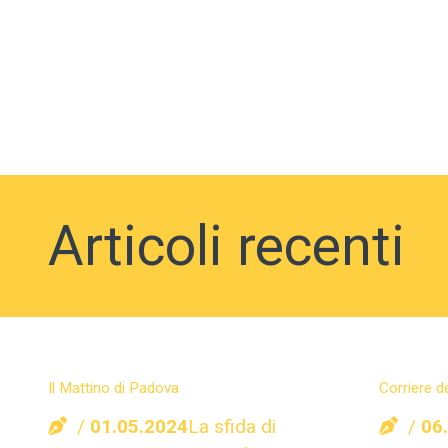
Articoli recenti
Il Mattino di Padova
Corriere d
01.05.2024
La sfida di
06