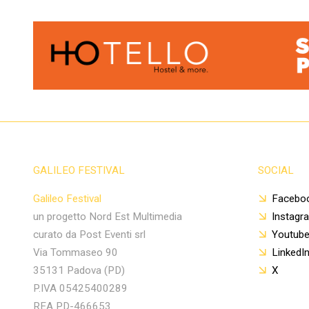
GALILEO FESTIVAL
SOCIAL
Galileo Festival
Facebo
un progetto Nord Est Multimedia
Instagr
curato da Post Eventi srl
Youtub
Via Tommaseo 90
LinkedI
35131 Padova (PD)
X
P.IVA 05425400289
REA PD-466653