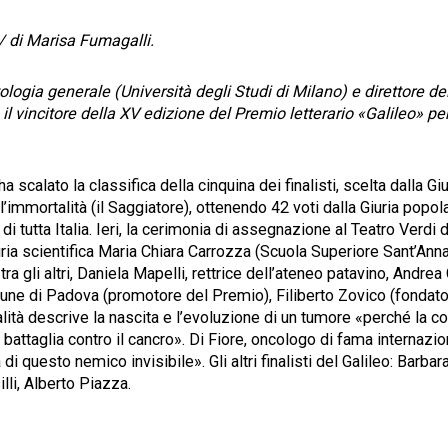
 / di Marisa Fumagalli.
ologia generale (Università degli Studi di Milano) e direttore 
l vincitore della XV edizione del Premio letterario «Galileo» pe
a scalato la classifica della cinquina dei finalisti, scelta dalla Giu
ll’immortalità (il Saggiatore), ottenendo 42 voti dalla Giuria pop
 di tutta Italia. Ieri, la cerimonia di assegnazione al Teatro Verdi 
ria scientifica Maria Chiara Carrozza (Scuola Superiore Sant’Ann
tra gli altri, Daniela Mapelli, rettrice dell’ateneo patavino, Andr
une di Padova (promotore del Premio), Filiberto Zovico (fondatore
ità descrive la nascita e l’evoluzione di un tumore «perché la c
battaglia contro il cancro». Di Fiore, oncologo di fama internazion
 di questo nemico invisibile». Gli altri finalisti del Galileo: Barba
lli, Alberto Piazza.