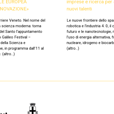
LE EUROPEA
imprese e ricerca per 
NNOVAZIONE»
nuovi talenti
orriere Veneto. Nel nome del
Le nuove frontiere dello spaz
a scienza moderna: torna
robotica e l’industria 4. 0, il 
à del Santo l’appuntamento
futuro e le nanotecnologie,
o Galileo Festival –
l’uso di energia alternativa, f
della Scienza e
nucleare, idrogeno e biocarb
e, in programma dall’11 al
(altro…)
. (altro…)