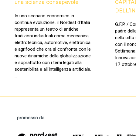
una scienza consapevole
CAPITA
DELL’I
In uno scenario economico in
continua evoluzione, il Nordest d’Italia
G.F.P. / C
rappresenta un teatro di antiche
padre dell
tradizioni industriali come meccanica,
nella citt
elettrotecnica, automotive, elettronica
con il non
e agrifood che ora si confronta con le
Settimana 
nuove dinamiche della globalizzazione
Innovazion
e soprattutto con i temi legati alla
17 ottobre
sostenibilità e all’Intelligenza artificiale.
…