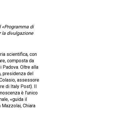
del «Programma di
r la divulgazione
ria scientifica, con
olare, composta da
di Padova. Oltre alla
a, presidenza del
ea Colasio, assessore
 di Italy Post). Il
onoscenza è l’unico
ale, «guida il
ra Mazzolai, Chiara