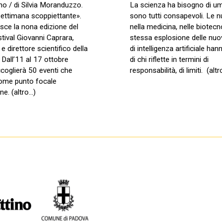
ino / di Silvia Moranduzzo.
La scienza ha bisogno di um
ettimana scoppiettante».
sono tutti consapevoli. Le n
isce la nona edizione del
nella medicina, nelle biotecno
stival Giovanni Caprara,
stessa esplosione delle nu
 e direttore scientifico della
di intelligenza artificiale ha
Dall’11 al 17 ottobre
di chi riflette in termini di
coglierà 50 eventi che
responsabilità, di limiti. (alt
ome punto focale
ne. (altro…)