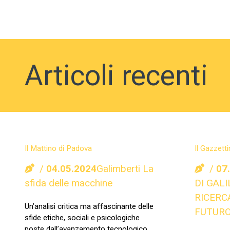
Articoli recenti
Il Mattino di Padova
Il Gazzett
04.05.2024
Galimberti La
07
sfida delle macchine
DI GALI
RICERC
Un’analisi critica ma affascinante delle
FUTURO
sfide etiche, sociali e psicologiche
poste dall’avanzamento tecnologico,