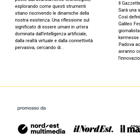
Il Gazzett
esplorando come questi strumenti
Sarà una s
stiano riscrivendo le dinamiche della
Così defin
nostra esistenza. Una riflessione sul
Galileo Fe
significato di essere umani in un’era
giornalista
dominata dall’intelligenza artificiale,
kermesse. 
dalla realtà virtuale e dalla connettività
Padova ac
pervasiva, cercando di…
avranno c
l’innovazio