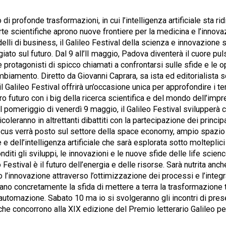
 di profonde trasformazioni, in cui l’intelligenza artificiale sta 
rte scientifiche aprono nuove frontiere per la medicina e l’innov
elli di business, il Galileo Festival della scienza e innovazione
iato sul futuro. Dal 9 all’lI maggio, Padova diventerà il cuore puls
e protagonisti di spicco chiamati a confrontarsi sulle sfide e le o
iamento. Diretto da Giovanni Caprara, sa ista ed editorialista sc
il Galileo Festival offrirà un’occasione unica per approfondire i te
o futuro con i big della ricerca scientifica e del mondo dell’impr
l pomeriggio di venerdì 9 maggio, il Galileo Festival svilupperà 
coleranno in altrettanti dibattiti con la partecipazione dei princip
ocus verrà posto sul settore della space economy, ampio spazio
e e dell’intelligenza artificiale che sarà esplorata sotto molteplici
diti gli sviluppi, le innovazioni e le nuove sfide delle life scien
leo Festival è il futuro dell’energia e delle risorse. Sarà nutrita an
l’innovazione attraverso l’ottimizzazione dei processi e l’integ
ano concretamente la sfida di mettere a terra la trasformazione t
’automazione. Sabato 10 ma io si svolgeranno gli incontri di pre
ti che concorrono alla XIX edizione del Premio letterario Galileo p