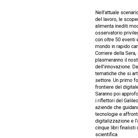
Nell’attuale scenario
del lavoro, le scope
alimenta inediti mod
osservatorio privileg
con oltre 50 eventi 
mondo in rapido camb
Corriere della Sera, 
plasmeranno il nostr
dell’innovazione. Da
tematiche che si arti
settore. Un primo f
frontiere del digital
Saranno poi approfon
i riflettori del Gali
aziende che guidano 
tecnologie e affront
digitalizzazione e l
cinque libri finalis
scientifica.