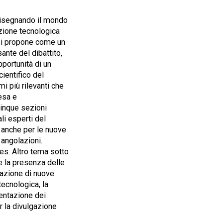
ridisegnando il mondo
azione tecnologica
 si propone come un
ante del dibattito,
pportunità di un
ientifico del
mi più rilevanti che
esa e
cinque sezioni
ali esperti del
 anche per le nuove
 angolazioni.
ces. Altro tema sotto
che la presenza delle
razione di nuove
ecnologica, la
sentazione dei
er la divulgazione