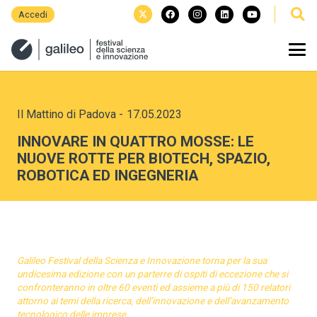
Accedi
Il Mattino di Padova
-
17.05.2023
INNOVARE IN QUATTRO MOSSE: LE
NUOVE ROTTE PER BIOTECH, SPAZIO,
ROBOTICA ED INGEGNERIA
Galileo Festival della Scienza e Innovazione torna per la sua
undicesima edizione con un parterre di ospiti di eccezione che si
confronteranno in oltre 60 eventi ed assieme a più di 150 relatori
attorno ai temi della ricerca, dell’innovazione e dell’avanzamento
tecnologico delle imprese.