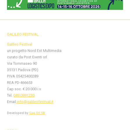
GALILEO FESTIVAL
Galileo Festival
un progetto Nord Est Multimedia
curato da Post Eventi srl
Via Tommaseo 90
35131 Padova (PD)
P.IVA 05425400289
REA PD-466653
Cap soc. € 20.000 i.v.
Tel.
049 0991230
Email
info@galileofestival.it
Developed by
Gag Srl SB