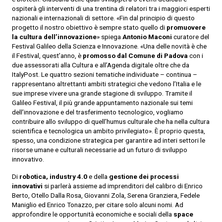
ospiterà gli interventi di una trentina di relatori tra i maggiori esperti
nazionali e internazionali di settore. «Fin dal principio di questo
progetto il nostro obiettivo è sempre stato quello di
promuovere
la cultura dell’innovazione
» spiega
Antonio Maconi
curatore del
Festival Galileo della Scienza e Innovazione. «Una delle novità è che
il Festival, quest’anno, è
promosso dal Comune di Padova
con i
due assessorati alla Cultura e all’Agenda digitale oltre che da
ItalyPost. Le quattro sezioni tematiche individuate – continua –
rappresentano altrettanti ambiti strategici che vedono l’Italia e le
sue imprese vivere una grande stagione di sviluppo. Tramite il
Galileo Festival, il più grande appuntamento nazionale sui temi
dell’innovazione e del trasferimento tecnologico, vogliamo
contribuire allo sviluppo di quell’humus culturale che ha nella cultura
scientifica e tecnologica un ambito privilegiato». È proprio questa,
spesso, una condizione strategica per garantire ad interi settori le
risorse umane e culturali necessarie ad un futuro di sviluppo
innovativo.
Di
robotica, industry 4.0
e della
gestione dei processi
innovativi
si parlerà assieme ad imprenditori del calibro di Enrico
Berto, Otello Dalla Rosa, Giovanni Zola, Serena Granziera, Fedele
Maniglio ed Enrico Tonazzo, per citare solo alcuni nomi. Ad
approfondire le opportunità economiche e sociali della
space