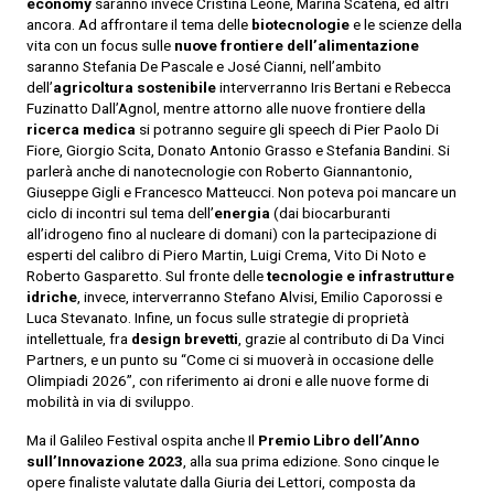
economy
saranno invece Cristina Leone, Marina Scatena, ed altri
ancora. Ad affrontare il tema delle
biotecnologie
e le scienze della
vita con un focus sulle
nuove frontiere dell’alimentazione
saranno Stefania De Pascale e José Cianni, nell’ambito
dell’
agricoltura sostenibile
interverranno Iris Bertani e Rebecca
Fuzinatto Dall’Agnol, mentre attorno alle nuove frontiere della
ricerca medica
si potranno seguire gli speech di Pier Paolo Di
Fiore, Giorgio Scita, Donato Antonio Grasso e Stefania Bandini. Si
parlerà anche di nanotecnologie con Roberto Giannantonio,
Giuseppe Gigli e Francesco Matteucci. Non poteva poi mancare un
ciclo di incontri sul tema dell’
energia
(dai biocarburanti
all’idrogeno fino al nucleare di domani) con la partecipazione di
esperti del calibro di Piero Martin, Luigi Crema, Vito Di Noto e
Roberto Gasparetto. Sul fronte delle
tecnologie e infrastrutture
idriche
, invece, interverranno Stefano Alvisi, Emilio Caporossi e
Luca Stevanato. Infine, un focus sulle strategie di proprietà
intellettuale, fra
design brevetti
, grazie al contributo di Da Vinci
Partners, e un punto su “Come ci si muoverà in occasione delle
Olimpiadi 2026”, con riferimento ai droni e alle nuove forme di
mobilità in via di sviluppo.
Ma il Galileo Festival ospita anche Il
Premio Libro dell’Anno
sull’Innovazione 2023
, alla sua prima edizione. Sono cinque le
opere finaliste valutate dalla Giuria dei Lettori, composta da