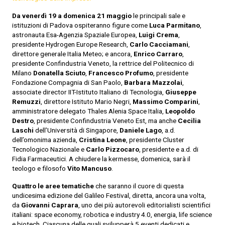
Da venerdì 19 a domenica 21 maggio
le principali sale e
istituzioni di Padova ospiteranno figure come
Luca Parmitano
,
astronauta Esa-Agenzia Spaziale Europea,
Luigi Crema
,
presidente Hydrogen Europe Research,
Carlo Cacciamani
,
direttore generale Italia Meteo; e ancora,
Enrico Carraro
,
presidente Confindustria Veneto, la rettrice del Politecnico di
Milano
Donatella Sciuto
,
Francesco Profumo
, presidente
Fondazione Compagnia di San Paolo,
Barbara Mazzolai
,
associate director IIT-Istituto Italiano di Tecnologia,
Giuseppe
Remuzzi
, direttore Istituto Mario Negri,
Massimo Comparini
,
amministratore delegato Thales Alenia Space Italia,
Leopoldo
Destro
, presidente Confindustria Veneto Est, ma anche
Cecilia
Laschi
dell’Università di Singapore,
Daniele Lago
, a.d.
dell’omonima azienda,
Cristina Leone
, presidente Cluster
Tecnologico Nazionale e
Carlo Pizzocaro
, presidente e a.d. di
Fidia Farmaceutici. A chiudere la kermesse, domenica, sarà il
teologo e filosofo
Vito Mancuso
.
Quattro le aree tematiche
che saranno il cuore di questa
undicesima edizione del Galileo Festival, diretta, ancora una volta,
da
Giovanni Caprara
, uno dei più autorevoli editorialisti scientifici
italiani: space economy, robotica e industry 4.0, energia, life science
e biotech. Ciascuna delle quali svilupperà 5 eventi dedicati e