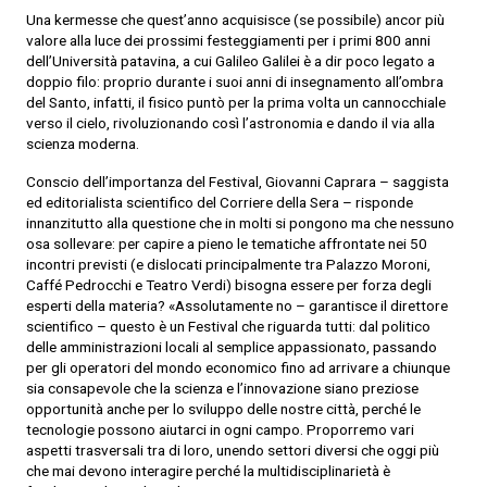
Una kermesse che quest’anno acquisisce (se possibile) ancor più
valore alla luce dei prossimi festeggiamenti per i primi 800 anni
dell’Università patavina, a cui Galileo Galilei è a dir poco legato a
doppio filo: proprio durante i suoi anni di insegnamento all’ombra
del Santo, infatti, il fisico puntò per la prima volta un cannocchiale
verso il cielo, rivoluzionando così l’astronomia e dando il via alla
scienza moderna.
Conscio dell’importanza del Festival, Giovanni Caprara – saggista
ed editorialista scientifico del Corriere della Sera – risponde
innanzitutto alla questione che in molti si pongono ma che nessuno
osa sollevare: per capire a pieno le tematiche affrontate nei 50
incontri previsti (e dislocati principalmente tra Palazzo Moroni,
Caffé Pedrocchi e Teatro Verdi) bisogna essere per forza degli
esperti della materia? «Assolutamente no – garantisce il direttore
scientifico – questo è un Festival che riguarda tutti: dal politico
delle amministrazioni locali al semplice appassionato, passando
per gli operatori del mondo economico fino ad arrivare a chiunque
sia consapevole che la scienza e l’innovazione siano preziose
opportunità anche per lo sviluppo delle nostre città, perché le
tecnologie possono aiutarci in ogni campo. Proporremo vari
aspetti trasversali tra di loro, unendo settori diversi che oggi più
che mai devono interagire perché la multidisciplinarietà è