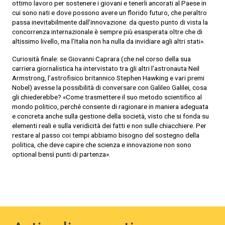
ottimo lavoro per sostenere i giovani e tenerli ancorati al Paese in
cui sono nati e dove possono avere un florido futuro, che peraltro
passa inevitabilmente dall’innovazione: da questo punto di vista la
concorrenza internazionale è sempre più esasperata oltre che di
altissimo livello, ma l’Italia non ha nulla da invidiare agli altri stati».
Curiosità finale: se Giovanni Caprara (che nel corso della sua
carriera giornalistica ha intervistato tra gli altri l’astronauta Neil
Armstrong, l’astrofisico britannico Stephen Hawking e vari premi
Nobel) avesse la possibilità di conversare con Galileo Galilei, cosa
gli chiederebbe? «Come trasmettere il suo metodo scientifico al
mondo politico, perché consente di ragionare in maniera adeguata
e concreta anche sulla gestione della società, visto che si fonda su
elementi reali e sulla veridicità dei fatti e non sulle chiacchiere. Per
restare al passo coi tempi abbiamo bisogno del sostegno della
politica, che deve capire che scienza e innovazione non sono
optional bensì punti di partenza».