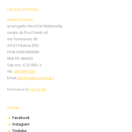
GALILEO FESTIVAL
Galileo Festival
un progetto Nord Est Multimedia
curato da Post Eventi srl
Via Tommaseo 90
35131 Padova (PD)
P.IVA 05425400289
REA PD-466653
Cap soc. € 20.000 i.v.
Tel.
049 0991230
Email
info@galileofestival.it
Developed by
Gag Srl SB
SOCIAL
Facebook
Instagram
Youtube