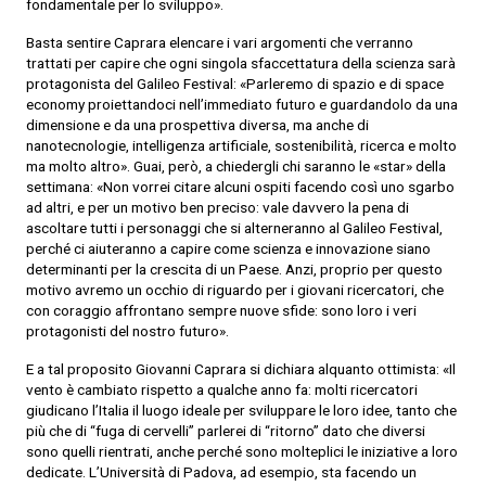
fondamentale per lo sviluppo».
Basta sentire Caprara elencare i vari argomenti che verranno
trattati per capire che ogni singola sfaccettatura della scienza sarà
protagonista del Galileo Festival: «Parleremo di spazio e di space
economy proiettandoci nell’immediato futuro e guardandolo da una
dimensione e da una prospettiva diversa, ma anche di
nanotecnologie, intelligenza artificiale, sostenibilità, ricerca e molto
ma molto altro». Guai, però, a chiedergli chi saranno le «star» della
settimana: «Non vorrei citare alcuni ospiti facendo così uno sgarbo
ad altri, e per un motivo ben preciso: vale davvero la pena di
ascoltare tutti i personaggi che si alterneranno al Galileo Festival,
perché ci aiuteranno a capire come scienza e innovazione siano
determinanti per la crescita di un Paese. Anzi, proprio per questo
motivo avremo un occhio di riguardo per i giovani ricercatori, che
con coraggio affrontano sempre nuove sfide: sono loro i veri
protagonisti del nostro futuro».
E a tal proposito Giovanni Caprara si dichiara alquanto ottimista: «Il
vento è cambiato rispetto a qualche anno fa: molti ricercatori
giudicano l’Italia il luogo ideale per sviluppare le loro idee, tanto che
più che di “fuga di cervelli” parlerei di “ritorno” dato che diversi
sono quelli rientrati, anche perché sono molteplici le iniziative a loro
dedicate. L’Università di Padova, ad esempio, sta facendo un