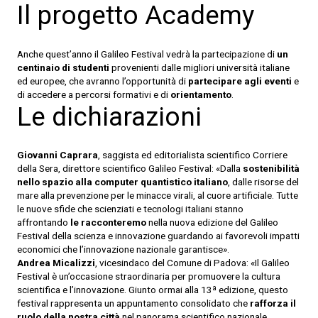
Il progetto Academy
Anche quest’anno il Galileo Festival vedrà la partecipazione di
un
centinaio di studenti
provenienti dalle migliori università italiane
ed europee, che avranno l’opportunità di
partecipare agli eventi
e
di accedere a percorsi formativi e di
orientamento
.
Le dichiarazioni
Giovanni Caprara
, saggista ed editorialista scientifico Corriere
della Sera, direttore scientifico Galileo Festival: «Dalla
sostenibilità
nello spazio alla computer quantistico italiano
, dalle risorse del
mare alla prevenzione per le minacce virali, al cuore artificiale. Tutte
le nuove sfide che scienziati e tecnologi italiani stanno
affrontando
le racconteremo
nella nuova edizione del Galileo
Festival della scienza e innovazione guardando ai favorevoli impatti
economici che l’innovazione nazionale garantisce».
Andrea Micalizzi
, vicesindaco del Comune di Padova: «Il Galileo
Festival è un’occasione straordinaria per promuovere la cultura
scientifica e l’innovazione. Giunto ormai alla 13ª edizione, questo
festival rappresenta un appuntamento consolidato che
rafforza il
ruolo della nostra città
nel panorama scientifico nazionale,