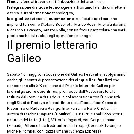
l’innovazione attraverso l’ottimizzazione dei processi e
l’integrazione di
nuove tecnologie
e affrontano la sfida di mettere
a terra la trasformazione tecnologica,
la
digitalizzazione
e
l’automazione
. A discuterne ci saranno
imprenditori come Stefano Boschetti, Marco Rossi, Michela Barona,
Riccardo Pavanato, Renato Rolle, con un focus particolare che sarà
posto anche sul ruolo degli operations manager.
Il premio letterario
Galileo
Sabato 10 maggio, in occasione del Galileo Festival, si svolgeranno
anche gli incontri di presentazione dei
cinque libri finalisti
che
concorrono alla XIX edizione del Premio letterario Galileo per
la
divulgazione scientifica
, promosso dall’Assessorato alla
Cultura del Comune di Padova in collaborazione con l’Università
degli Studi di Padova e il contributo della Fondazione Cassa di
Risparmio di Padova e Rovigo. Interverranno Nello Cristianini,
autore di Machina Sapiens (Il Mulino), Laura Crucianelli, con Storia
naturale del tatto (Utet), Vittorio Lingiardi, con Corpo, umano
(Einaudi), Alfonso Lucifredi, autore di Troppi (Codice Edizioni), e
Michele Pompei, con Razze umane (Scienza Express).