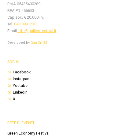
P.IVA 05425400289
REA PD-466653
Cap soc. € 20.000 i.v.
Tel.
049 0991230
Email
info@galileofestival.it
Developed by
Gag Srl SB
SOCIAL
Facebook
Instagram
Youtube
LinkedIn
X
RETE DI EVENTI
Green Economy Festival