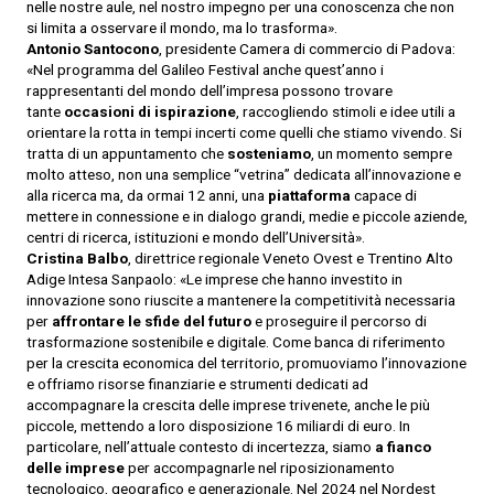
nelle nostre aule, nel nostro impegno per una conoscenza che non
si limita a osservare il mondo, ma lo trasforma».
Antonio Santocono
, presidente Camera di commercio di Padova:
«Nel programma del Galileo Festival anche quest’anno i
rappresentanti del mondo dell’impresa possono trovare
tante
occasioni di ispirazione
, raccogliendo stimoli e idee utili a
orientare la rotta in tempi incerti come quelli che stiamo vivendo. Si
tratta di un appuntamento che
sosteniamo
, un momento sempre
molto atteso, non una semplice “vetrina” dedicata all’innovazione e
alla ricerca ma, da ormai 12 anni, una
piattaforma
capace di
mettere in connessione e in dialogo grandi, medie e piccole aziende,
centri di ricerca, istituzioni e mondo dell’Università».
Cristina Balbo
, direttrice regionale Veneto Ovest e Trentino Alto
Adige Intesa Sanpaolo: «Le imprese che hanno investito in
innovazione sono riuscite a mantenere la competitività necessaria
per
affrontare le sfide del futuro
e proseguire il percorso di
trasformazione sostenibile e digitale. Come banca di riferimento
per la crescita economica del territorio, promuoviamo l’innovazione
e offriamo risorse finanziarie e strumenti dedicati ad
accompagnare la crescita delle imprese trivenete, anche le più
piccole, mettendo a loro disposizione 16 miliardi di euro. In
particolare, nell’attuale contesto di incertezza, siamo
a fianco
delle imprese
per accompagnarle nel riposizionamento
tecnologico, geografico e generazionale. Nel 2024 nel Nordest