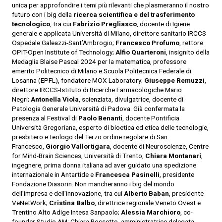
unica per approfondire i temi più rilevanti che plasmeranno il nostro
futuro con i big della
ricerca scientifica e del trasferimento
tecnologico
, tra cui
Fabrizio Pregliasco
, docente di Igiene
generale e applicata Università di Milano, direttore sanitario IRCCS
Ospedale Galeazzi-Sant’Ambrogio;
Francesco Profumo
, rettore
OPIT-Open Institute of Technology;
Alfio Quarteroni
, insignito della
Medaglia Blaise Pascal 2024 per la matematica, professore
emerito Politecnico di Milano e Scuola Politecnica Federale di
Losanna (EPFL), fondatore MOX Laboratory;
Giuseppe Remuzzi
,
direttore IRCCS-Istituto di Ricerche Farmacologiche Mario
Negri;
Antonella Viola
, scienziata, divulgatrice, docente di
Patologia Generale Università di Padova. Già confermata la
presenza al Festival di
Paolo Benanti
, docente Pontificia
Università Gregoriana, esperto di bioetica ed etica delle tecnologie,
presbitero e teologo del Terzo ordine regolare di San
Francesco,
Giorgio Vallortigara
, docente di Neuroscienze, Centre
for Mind-Brain Sciences, Università di Trento,
Chiara Montanari
,
ingegnere, prima donna italiana ad aver guidato una spedizione
internazionale in Antartide e
Francesca Pasinelli
, presidente
Fondazione Diasorin. Non mancheranno i big del mondo
dell’impresa e dell’innovazione, tra cui
Alberto Baban
, presidente
VeNetWork;
Cristina Balbo
, direttrice regionale Veneto Ovest e
Trentino Alto Adige Intesa Sanpaolo;
Alessia Marchioro
, co-
founder Studio AM; Chiara Rossetto, amministratrice delegata