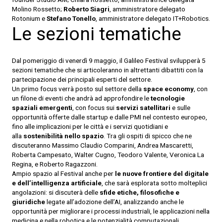
Molino Rossetto;
Roberto Siagri
, amministratore delegato
Rotonium e
Stefano Tonello
, amministratore delegato IT+Robotics.
Le sezioni tematiche
Dal pomeriggio di venerdì 9 maggio, il Galileo Festival svilupperà 5
sezioni tematiche che si articoleranno in altrettanti dibattiti con la
partecipazione dei principali esperti del settore.
Un primo focus verrà posto sul settore della
space economy
, con
un filone di eventi che andrà ad approfondire le
tecnologie
spaziali emergenti
, con focus sui
servizi satellitari
e sulle
opportunità offerte dalle startup e dalle PMI nel contesto europeo,
fino alle implicazioni per le città e i servizi quotidiani e
alla
sostenibilità nello spazio
. Tra gli ospiti di spicco che ne
discuteranno Massimo Claudio Comparini, Andrea Mascaretti,
Roberta Campesato, Walter Cugno, Teodoro Valente, Veronica La
Regina, e Roberto Ragazzoni.
Ampio spazio al Festival anche per
le nuove frontiere del digitale
e dell’intelligenza artificiale
, che sarà esplorata sotto molteplici
angolazioni: si discuterà delle
sfide etiche, filosofiche e
giuridiche
legate all’adozione dell’AI, analizzando anche le
opportunità per migliorare i processi industriali, le applicazioni nella
medicina e nella robotica e le potenzialità computazionali