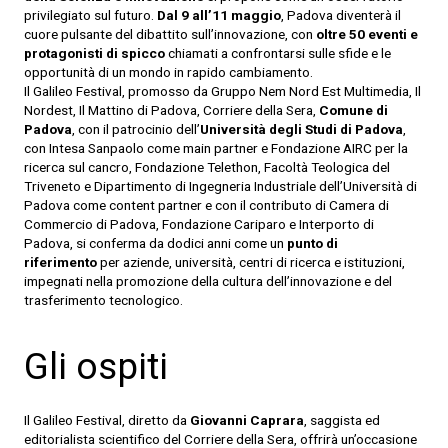
privilegiato sul futuro.
Dal 9 all’11 maggio
, Padova diventerà il
cuore pulsante del dibattito sull’innovazione, con
oltre 50 eventi e
protagonisti di spicco
chiamati a confrontarsi sulle sfide e le
opportunità di un mondo in rapido cambiamento.
Il Galileo Festival, promosso da Gruppo Nem Nord Est Multimedia, Il
Nordest, Il Mattino di Padova, Corriere della Sera,
Comune di
Padova
, con il patrocinio dell’
Università degli Studi di Padova
,
con Intesa Sanpaolo come main partner e Fondazione AIRC per la
ricerca sul cancro, Fondazione Telethon, Facoltà Teologica del
Triveneto e Dipartimento di Ingegneria Industriale dell’Università di
Padova come content partner e con il contributo di Camera di
Commercio di Padova, Fondazione Cariparo e Interporto di
Padova, si conferma da dodici anni come un
punto di
riferimento
per aziende, università, centri di ricerca e istituzioni,
impegnati nella promozione della cultura dell’innovazione e del
trasferimento tecnologico.
Gli ospiti
Il Galileo Festival, diretto da
Giovanni Caprara
, saggista ed
editorialista scientifico del Corriere della Sera, offrirà un’occasione