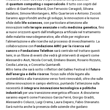
di
quantum computing
e
supercalcolo
. Il tutto con ospiti del
calibro di Gianfranco Bilardi, Don Ferruccio Ceragioli, Silvana
Badaloni, Simone Montangero, Alfio Quarteroni e Antonio Zoccoli.
Saranno approfonditi anche gli sviluppi, le innovazioni e le nuove
sfide delle
life sciences
, con particolare attenzione alle
innovazioni nelle
terapie avanzate
e nella
medicina genetica
, fino
ai nuovi orizzonti aperti dall’intelligenza artificiale nel trattamento
delle malattie neurodegenerative, alle sfide per migliorare
l’alimentazione e alle ricerche sul processo di invecchiamento. La
collaborazione con
Fondazione AIRC per la ricerca sul
cancro
e
Fondazione Telethon
sarà centrale nel trattare questi
temi, in un filone di eventi che vedrà gli interventi di esperti come
Alessandro Aiuti, Nicola Corradi, Emiliano Biasini, Rosario Rizzuto,
Cecilia Laterza, e Concetta Quintarelli.
Altro tema che sarà sotto i riflettori del Galileo Festival è il
futuro
dell’energia e delle risorse
: focus sulle sfide legate alla
sostenibilità e alla transizione verso fonti rinnovabili, oltre che sulle
ultime innovazioni in campo elettrico, puntando l’attenzione sulla
necessità di
integrare innovazione tecnologica e politiche
industriali
per una transizione energetica efficace. A discuterne
saranno esperti come Francisco Garcia Ferré, Giorgio Graditi,
Alessandro Colucci, Luigi Crema, Laura Depero, Fabio Stevanato.
Sarà nutrita anche la presenza delle aziende che guidano