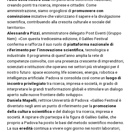
creando ponti tra ricerca, imprese e cittadini. Come
amministrazione, siamo orgogliosi di
promuovere con
convinzione
iniziative che valorizzano il sapere e la divulgazione
scientifica, contribuendo alla crescita culturale e sociale del
territorio».
Alessandra Pizzi
, amministratore delegato Post Eventi (Gruppo
Nem): «Con questa tredicesima edizione, il Galileo Festival
conferma e rafforza il suo ruolo di
piattaforma nazionale di
riferimento per l’innovazione scientifica
, tecnologica e
industriale. Il programma di quest’anno amplia la rete di
competenze coinvolte, con una presenza crescente di imprenditori,
scienziati e istituzioni che operano nei settori più strategici per il
nostro futuro: space economy, life sciences, energia, robotica e
intelligenza artificiale. Padova si consolida così come un
luogo di
incontro privilegiato
tra ricerca, impresa e società, in grado di
interpretare le grandi trasformazioni globali e stimolare un dialogo
aperto sulle nuove frontiere dello sviluppo».
Daniela Mapelli
, rettrice Università di Padova: «Galileo Festival è
diventato negli anni un punto di riferimento per la
promozione
della cultura scientifica
e del dialogo tra ricerca, impresa e
società. A ispirare chi partecipa è la figura di Galileo Galilei, che
proprio a Padova ha posto le basi del metodo scientifico moderno.
La sua
eredità
continua a vivere ogni giorno nei nostri laboratori,