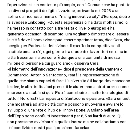
l’operazione in un contesto più ampio, con il Comune che ha puntato
su diversi progetti di digitalizzazione, arrivando nel 2023 a un
soffio dal riconoscimento di “rising innovative city” d’Europa, dietro
la svedese Linköping. «Questa esperienza ci ha dato moltissimo, ci
ha messo in contatto con altre realtà di livello europeo e ha
generato occasioni di scambio. Ora vogliamo dimostrare di essere
la città dove l’innovazione può essere sperimentata», dice Cera, che
sceglie per Padova la definizione di «periferia competitiva»: «Il
capitale umano c’è, ogni giorno tra studenti e lavoratori entrano in
città trecentomila persone. È dunque a una comunità di mezzo
milione di persone a cui guardiamo», osserva Cera.
«Il kilometro dell’innovazione», dice il presidente della Camera di
Commercio, Antonio Santocono, «sarà la rappresentazione di
quello che siamo capaci di fare. L’università è il luogo dove nascono
le idee, le altre istituzioni presenti le aiuteranno a strutturarsi come
imprese e a stabilirsi qui». Potrà contribuire al salto tecnologico di
tutto il Nord Est? La risposta di Santocono è positiva: «Sarà un test,
che mostrerà ad altre città come possono muoversi e avviare lo
sviluppo di una rete di hub dell’innovazione. A Milano nell’area
dell’Expo sono confluiti investimenti per 6,5 mi liardi di euro. Qui
non possiamo avvicinarci a quelle risorse ma se collaboriamo con
chi condivide i nostri piani possiamo farcela».