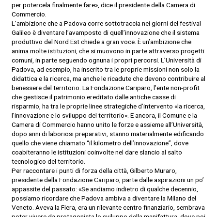
per potercela finalmente fare», dice il presidente della Camera di
Commercio.
L’ambizione che a Padova corre sottotraccia nei giorni del festival
Galileo è diventare l’avamposto di quell’innovazione che il sistema
produttivo del Nord Est chiede a gran voce. È un’ambizione che
anima molte istituzioni, che si muovono in parte attraverso progetti
comuni, in parte seguendo ognuna i propri percorsi. L’Università di
Padova, ad esempio, ha inserito tra le proprie missioni non solo la
didattica e la ricerca, ma anche le ricadute che devono contribuire al
benessere del territorio. La Fondazione Cariparo, l’ente non-profit
che gestisce il patrimonio ereditato dalle antiche casse di
risparmio, ha tra le proprie linee strategiche d’intervento «la ricerca,
l’innovazione e lo sviluppo del territorio». E ancora, il Comune e la
Camera di Commercio hanno unito le forze e assieme all’Università,
dopo anni di laboriosi preparativi, stanno materialmente edificando
quello che viene chiamato “il kilometro dell’innovazione”, dove
coabiteranno le istituzioni coinvolte nel dare slancio al salto
tecnologico del territorio.
Per raccontare i punti di forza della città, Gilberto Muraro,
presidente della Fondazione Cariparo, parte dalle aspirazioni un po’
appassite del passato: «Se andiamo indietro di qualche decennio,
possiamo ricordare che Padova ambiva a diventare la Milano del
Veneto. Aveva la Fiera, era un rilevante centro finanziario, sembrava
poter vivere da protagonista lo sviluppo della manifattura, dove poi