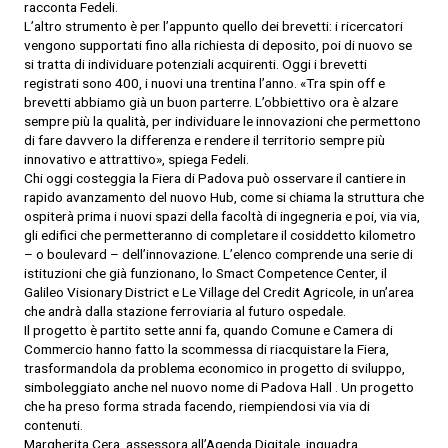
racconta Fedeli.
L’altro strumento è per l’appunto quello dei brevetti: i ricercatori
vengono supportati fino alla richiesta di deposito, poi di nuovo se
si tratta di individuare potenziali acquirenti. Oggi i brevetti
registrati sono 400, i nuovi una trentina l’anno. «Tra spin off e
brevetti abbiamo già un buon parterre. L’obbiettivo ora è alzare
sempre più la qualità, per individuare le innovazioni che permettono
di fare davvero la differenza e rendere il territorio sempre più
innovativo e attrattivo», spiega Fedeli.
Chi oggi costeggia la Fiera di Padova può osservare il cantiere in
rapido avanzamento del nuovo Hub, come si chiama la struttura che
ospiterà prima i nuovi spazi della facoltà di ingegneria e poi, via via,
gli edifici che permetteranno di completare il cosiddetto kilometro
– o boulevard – dell’innovazione. L’elenco comprende una serie di
istituzioni che già funzionano, lo Smact Competence Center, il
Galileo Visionary District e Le Village del Credit Agricole, in un’area
che andrà dalla stazione ferroviaria al futuro ospedale.
Il progetto è partito sette anni fa, quando Comune e Camera di
Commercio hanno fatto la scommessa di riacquistare la Fiera,
trasformandola da problema economico in progetto di sviluppo,
simboleggiato anche nel nuovo nome di Padova Hall . Un progetto
che ha preso forma strada facendo, riempiendosi via via di
contenuti.
Margherita Cera, assessora all’Agenda Digitale, inquadra