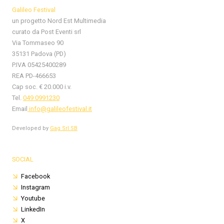
Galileo Festival
un progetto Nord Est Multimedia
curato da Post Eventi srl
Via Tommaseo 90
35131 Padova (PD)
P.IVA 05425400289
REA PD-466653
Cap soc. € 20.000 i.v.
Tel.
049 0991230
Email
info@galileofestival.it
Developed by
Gag Srl SB
SOCIAL
Facebook
Instagram
Youtube
LinkedIn
X