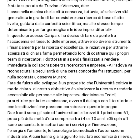
è stata superata da Treviso e Vicenza», dice.
L’asso nella manica che la città conserva, tuttavia, «è un’università
generalista in grado di far coesistere una ricerca di base di alto
livello, guidata dalla curiosità scientifica, ma allo stesso tempo
determinante per far germogliare le idee imprenditoriali».
In questo processo Cariparo ha deciso di fare da ponte fra
l’accademia e il tessuto delle imprese, attraverso diversi strumenti:
i finanziamenti per la ricerca d’eccellenza, le iniziative per attrarre
scienziati di chiara fama permettendo loro di costruire qui i propri
team di ricercatori, i dottorati in azienda finalizzati a rendere
immediata la collaborazione tra ricercatori e imprese. «A Padova va
riconosciuta la peculiarità di una certa concordia fra istituzioni, per
nulla scontata», osserva Muraro.
Fare da fulcro allo sviluppo è un proposito che l’Università coltiva in
modo chiaro. «Il nostro obbiettivo è valorizzare la ricerca e renderla
accessibile alle persone e alle imprese», dice Monica Fedeli,
prorettrice per la terza missione, ovvero il dialogo con il territorio e
con le istituzioni che possono corroborare questo impegno.
Due fronti sono gli spin off universitari e i brevetti. I primi sono 61,
poco più della metà d’età compresa fra i 4 e i 10 anni. «Gli spin off
sono concentrate in settori come i servizi per l’innovazione,
l’energia e l’ambiente, le tecnologie biomedicali e l’automazione
industriale. Alcuni hanno già raggiunto risultati economici di rilievo»,