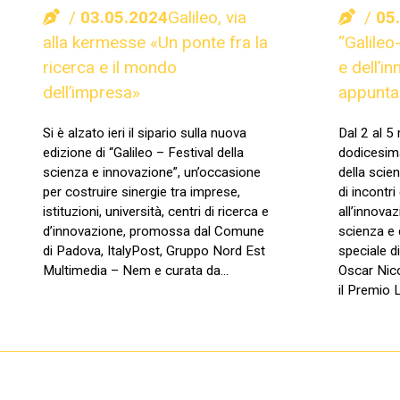
03.05.2024
Galileo, via
05
alla kermesse «Un ponte fra la
“Galileo
ricerca e il mondo
e dell’i
dell’impresa»
appunta
Si è alzato ieri il sipario sulla nuova
Dal 2 al 5
edizione di “Galileo – Festival della
dodicesima
scienza e innovazione”, un’occasione
della scie
per costruire sinergie tra imprese,
di incontri
istituzioni, università, centri di ricerca e
all’innovaz
d’innovazione, promossa dal Comune
scienza e 
di Padova, ItalyPost, Gruppo Nord Est
speciale d
Multimedia – Nem e curata da…
Oscar Nico
il Premio 