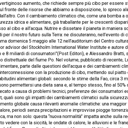
vertiginoso aumento, che richiede sempre più cibo per essere sf
ul fronte delle risorse che abbiamo a disposizione, lo spreco al
all’altro. Con il cambiamento climatico che, come una bomba a o
urezza idrica e alimentare, già traballante per le crescenti dispari
sso al cibo e all’acqua. Nutrire e dissetare il pianeta in maniera s
i per il nostro futuro sulla Terra: ne discuteranno, nell’evento di 
mma domenica 5 maggio alle 12 nell’auditorium del Centro cultura
ior advisor del Stockholm International Water Institute e autore
o e 8 miliardi di consumatori”(Post Editori), e Alessandro Bratti,
ino distrettuale del fiume Po. Nel volume, pubblicato di recente, 
limentare, parte dalle questioni dell’acqua e dei cambiamenti clim
 interconnessione con la produzione di cibo, mettendo sul piatto 
bitudini alimentari globali: secondo le stime della Fao, circa 3 m
no permettersi una dieta sana e, al tempo stesso, fino al 50% d
recato a causa di problemi tecnici, preferenze dei consumatori e
 quali sono gli impatti dei cambiamenti climatici sulla sicurezza
damento globale causa rilevanti anomalie climatiche: una maggior
alore, periodi senza precipitazioni e improvvise piogge torrenziali.
ica, ma non solo: questa “nuova normalità” impatta anche sulla r
vedere con la siccità, le ondate di calore, le alluvioni e le fra