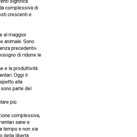
enti significa
anda complessiva di
sti crescenti e
ie al maggior
ne animale. Sono
senza precedenti».
isogno di ridurre le
 e la produttività
ntari. Oggi il
spetto alla
 sono parte del
tare più
uzione complessiva,
imentari sane e
eda tempo e non sia
 della libertà