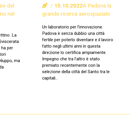
avi del
15.10.2022
A Padova la
smo nel
grande ricerca aerospaziale
Un laboratorio per l’innovazione.
Padova è senza dubbio una città
ttino. La
fertile per poterlo diventare e il lavoro
Sviscerata
fatto negli ultimi anni in questa
 ha per
direzione lo certifica ampiamente.
tori
Impegno che tra l’altro è stato
sviluppo, ma
premiato recentemente con la
da
selezione della città del Santo tra le
capitali…