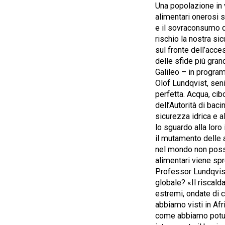
Una popolazione in 
alimentari onerosi s
e il sovraconsumo d
rischio la nostra sic
sul fronte dell’acce
delle sfide più grand
Galileo – in progra
Olof Lundqvist, sen
perfetta. Acqua, cib
dell’Autorità di bac
sicurezza idrica e a
lo sguardo alla loro
il mutamento delle a
nel mondo non posso
alimentari viene sp
Professor Lundqvist,
globale? «Il riscal
estremi, ondate di c
abbiamo visti in Afr
come abbiamo potuto 