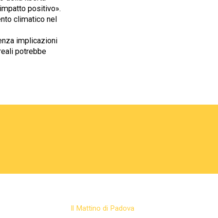
impatto positivo».
ento climatico nel
enza implicazioni
reali potrebbe
Il Mattino di Padova