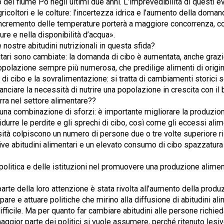
o del fiume Po negli ultimi due anni. L’imprevedibilità di questi ev
gricoltori e le colture: l’incertezza idrica e l’aumento della dom
incremento delle temperature porterà a maggiore concorrenza, co
iture e nella disponibilità d’acqua».
 nostre abitudini nutrizionali in questa sfida?
ntari sono cambiate: la domanda di cibo è aumentata, anche graz
polazione sempre più numerosa, che predilige alimenti di origi
di cibo e la sovralimentazione: si tratta di cambiamenti storici 
iare la necessità di nutrire una popolazione in crescita con il b
rra nel settore alimentare??
na combinazione di sforzi: è importante migliorare la produzione
idurre le perdite e gli sprechi di cibo, così come gli eccessi alime
ità colpiscono un numero di persone due o tre volte superiore ri
tive abitudini alimentari e un elevato consumo di cibo spazzatura
a politica e delle istituzioni nel promuovere una produzione alimen
arte della loro attenzione è stata rivolta all’aumento della prod
are e attuare politiche che mirino alla diffusione di abitudini al
ifficile. Ma per quanto far cambiare abitudini alle persone richi
ggior parte dei politici si vuole assumere, perché ritenuto lesivo