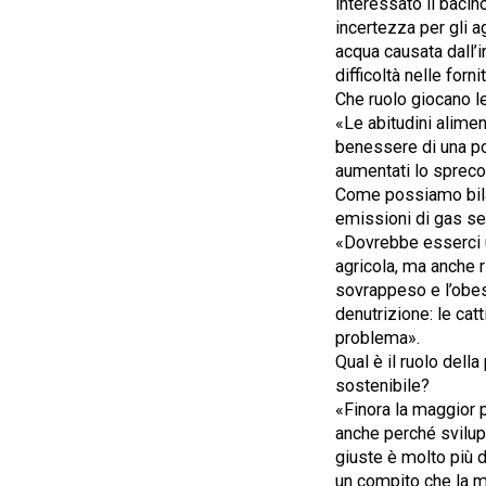
interessato il bacin
incertezza per gli a
acqua causata dall’
difficoltà nelle forn
Che ruolo giocano le
«Le abitudini alime
benessere di una po
aumentati lo spreco 
Come possiamo bilanc
emissioni di gas se
«Dovrebbe esserci u
agricola, ma anche r
sovrappeso e l’obes
denutrizione: le cat
problema».
Qual è il ruolo dell
sostenibile?
«Finora la maggior p
anche perché svilupp
giuste è molto più d
un compito che la ma