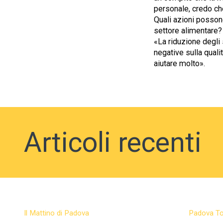
personale, credo ch
Quali azioni possono
settore alimentare?
«La riduzione degli
negative sulla quali
aiutare molto».
Articoli recenti
Il Mattino di Padova
Padova T