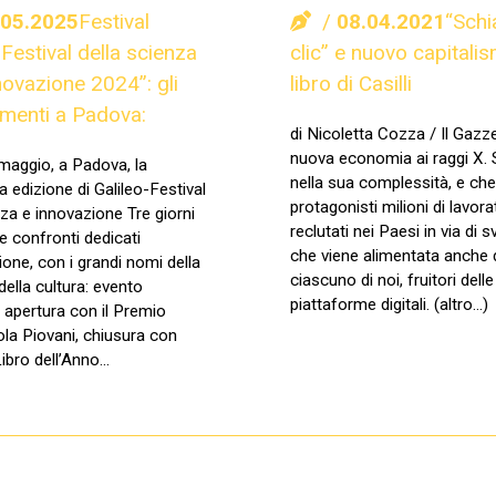
.05.2025
Festival
08.04.2021
“Schi
-Festival della scienza
clic” e nuovo capitali
nnovazione 2024”: gli
libro di Casilli
menti a Padova:
di Nicoletta Cozza / Il Gazze
nuova economia ai raggi X. 
 maggio, a Padova, la
nella sua complessità, e che
 edizione di Galileo-Festival
protagonisti milioni di lavora
nza e innovazione Tre giorni
reclutati nei Paesi in via di 
 e confronti dedicati
che viene alimentata anche 
ione, con i grandi nomi della
ciascuno di noi, fruitori delle
della cultura: evento
piattaforme digitali. (altro…)
i apertura con il Premio
la Piovani, chiusura con
Libro dell’Anno…