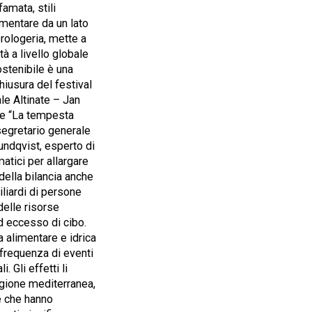
amata, stili
imentare da un lato
rologeria, mette a
tà a livello globale
ostenibile è una
chiusura del festival
le Altinate – Jan
 de “La tempesta
 segretario generale
Lundqvist, esperto di
atici per allargare
della bilancia anche
iliardi di persone
elle risorse
d eccesso di cibo.
 alimentare e idrica
 frequenza di eventi
 Gli effetti li
egione mediterranea,
ne che hanno