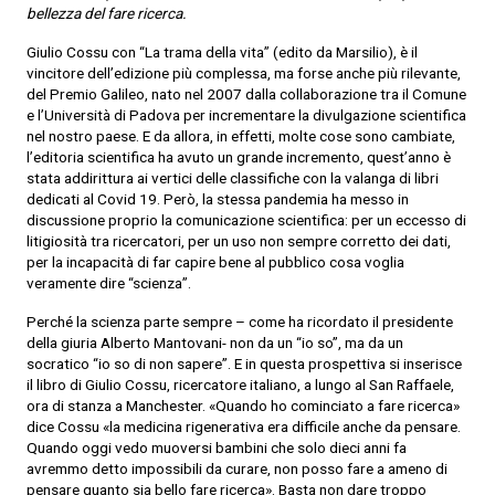
bellezza del fare ricerca.
Giulio Cossu con “La trama della vita” (edito da Marsilio), è il
vincitore dell’edizione più complessa, ma forse anche più rilevante,
del Premio Galileo, nato nel 2007 dalla collaborazione tra il Comune
e l’Università di Padova per incrementare la divulgazione scientifica
nel nostro paese. E da allora, in effetti, molte cose sono cambiate,
l’editoria scientifica ha avuto un grande incremento, quest’anno è
stata addirittura ai vertici delle classifiche con la valanga di libri
dedicati al Covid 19. Però, la stessa pandemia ha messo in
discussione proprio la comunicazione scientifica: per un eccesso di
litigiosità tra ricercatori, per un uso non sempre corretto dei dati,
per la incapacità di far capire bene al pubblico cosa voglia
veramente dire “scienza”.
Perché la scienza parte sempre – come ha ricordato il presidente
della giuria Alberto Mantovani- non da un “io so”, ma da un
socratico “io so di non sapere”. E in questa prospettiva si inserisce
il libro di Giulio Cossu, ricercatore italiano, a lungo al San Raffaele,
ora di stanza a Manchester. «Quando ho cominciato a fare ricerca»
dice Cossu «la medicina rigenerativa era difficile anche da pensare.
Quando oggi vedo muoversi bambini che solo dieci anni fa
avremmo detto impossibili da curare, non posso fare a ameno di
pensare quanto sia bello fare ricerca». Basta non dare troppo