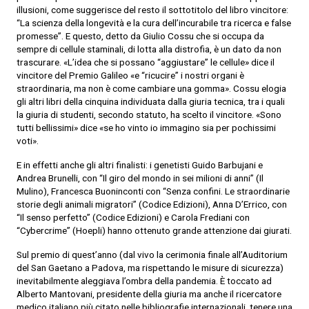
illusioni, come suggerisce del resto il sottotitolo del libro vincitore:
“La scienza della longevità e la cura dell’incurabile tra ricerca e false
promesse”. E questo, detto da Giulio Cossu che si occupa da
sempre di cellule staminali, di lotta alla distrofia, è un dato da non
trascurare. «L’idea che si possano “aggiustare” le cellule» dice il
vincitore del Premio Galileo «e “ricucire” i nostri organi è
straordinaria, ma non è come cambiare una gomma». Cossu elogia
gli altri libri della cinquina individuata dalla giuria tecnica, tra i quali
la giuria di studenti, secondo statuto, ha scelto il vincitore. «Sono
tutti bellissimi» dice «se ho vinto io immagino sia per pochissimi
voti».
E in effetti anche gli altri finalisti: i genetisti Guido Barbujani e
Andrea Brunelli, con “Il giro del mondo in sei milioni di anni” (Il
Mulino), Francesca Buoninconti con “Senza confini. Le straordinarie
storie degli animali migratori” (Codice Edizioni), Anna D’Errico, con
“Il senso perfetto” (Codice Edizioni) e Carola Frediani con
“Cybercrime” (Hoepli) hanno ottenuto grande attenzione dai giurati.
Sul premio di quest’anno (dal vivo la cerimonia finale all’Auditorium
del San Gaetano a Padova, ma rispettando le misure di sicurezza)
inevitabilmente aleggiava l’ombra della pandemia. È toccato ad
Alberto Mantovani, presidente della giuria ma anche il ricercatore
medico italiano più citato nelle bibliografie internazionali, tenere una