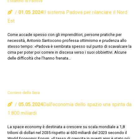
Il Mattino di Padova
01.05.2024
Il sistema Padova per rilanciare il Nord
Est
Come accade spesso con gli imprenditori, persone pratiche per
necessità, Antonio Santocono professa ottimismo e prudenza allo
stesso tempo: «Padova è sembrata spesso sul punto di scavalcare la
cima per poter poi correre in discesa verso i suoi obbiettivi. Alcune
delle difficoltà che l’hanno frenata…
Corriere della Sera
05.05.2024
Dall’economia dello spazio una spinta da
1.800 miliardi
La space economy è destinata a crescere su scala mondiale a 1,8
trilioni di dollari nel 2035 rispetto ai 630 miliardi del 2023 secondo il
World Economic Forum. «Il tasso di crescita in questi anni è stato più