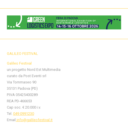
GALILEO FESTIVAL
Galileo Festival
un progetto Nord Est Multimedia
curato da Post Eventi srl
Via Tommaseo 90
35131 Padova (PD)
P.IVA 05425400289
REA PD-466653
Cap soc. € 20.000 i.v.
Tel.
049 0991230
Email
info@galileofestival.it