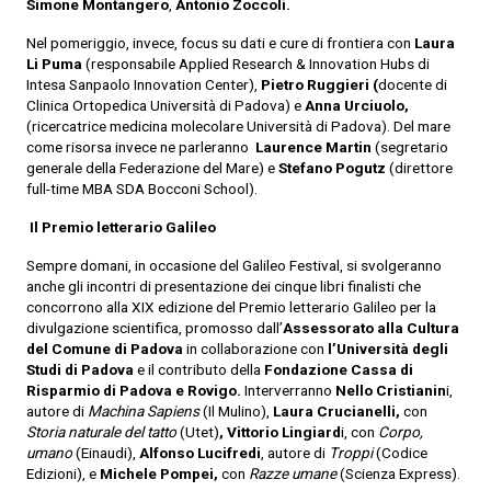
Simone Montangero
,
Antonio Zoccoli.
Nel pome
riggio, invece, focus su dati e cure di frontiera con
Laura
Li Puma
(responsabile Applied Research & Innovation Hubs di
Intesa Sanpaolo Innovation Center),
Pietro Ruggieri (
docente di
Clinica Ortopedica Università di Padova) e
Anna Urciuolo,
(ricercatrice medicina molecolare Università di Padova). Del mare
come risorsa invece ne parleranno
Laurence Martin
(segretario
generale della Federazione del Mare) e
Stefano Pogutz
(direttore
full-time MBA SDA Bocconi School).
Il Premio letterario Galileo
Sempre domani,
in occasione del Galileo Festival, si svolgeranno
anche gli incontri di presentazione dei cinque libri finalisti che
concorrono alla XIX edizione del Premio letterario Galileo per la
divulgazione scientifica, promosso dall’
Assessorato alla Cultura
del Comune di Padova
in collaborazione con
l’Università degli
Studi di Padova
e il contributo della
Fondazione Cassa di
Risparmio di Padova e Rovigo.
Interverranno
Nello Cristianin
i,
autore di
Machina Sapiens
(Il Mulino),
Laura Crucianelli,
con
Storia naturale del tatto
(Utet)
, Vittorio Lingiard
i, con
Corpo,
umano
(Einaudi),
Alfonso Lucifredi
, autore di
Troppi
(Codice
Edizioni), e
Michele Pompei,
con
Razze umane
(Scienza Express).