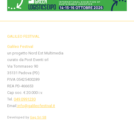
GALILEO FESTIVAL
Galileo Festival
un progetto Nord Est Multimedia
curato da Post Eventi srl
Via Tommaseo 90
35131 Padova (PD)
P.IVA 05425400289
REA PD-466653
Cap soc. € 20.000 i.v.
Tel.
049 0991230
Email
info@galileofestival.it
Developed by
Gag Srl SB