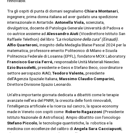
rinnovabili.
Tra gli ospiti di punta di domani segnaliamo
Chiara Montanari
,
ingegnere, prima donna italiana ad aver guidato una spedizione
internazionale in Antartide.
Antonella Viola,
scienziata,
divulgatrice, docente di Patologia Generale Università di Padova e
co-autrice assieme ad
Alessandro Aiuti
(Vicedirettore Istituto San
Raffaele Telethon) del libro
“La rivoluzione della cura” (Einaudi).
Alfio Quarteroni,
insignito della Medaglia Blaise Pascal 2024 per la
matematica, professore emerito Politecnico di Milano e Scuola
Politecnica Federale di Losanna (EPFL), fondatore MOX Laboratory.
Francisco Garcia Ferré,
responsabile Unità Materiali Newcleo.
Ezio Bussoletti,
presidente e-Geos e Stefano Beco, coordinatore
settore aerospazio AIAD,
Teodoro Valente,
presidente
dell’Agenzia Spaziale Italiana,
Massimo Claudio Comparini,
Direttore Divisione Spazio Leonardo.
Un’altra importante giornata dedicata a dibattiti come le terapie
avanzate nell’era del PNRR, la crescita delle fonti rinnovabili,
l’intelligenza artificiale e la ricerca sul cancro, la space economy
made in Veneto con ospiti come
Roberto Ragazzoni
(Presidente
Istituto Nazionale di Astrofisica). Ampio dibattito con l’oncologo
Stefano Piccolo
, le tecnologie quantistiche, la robotica e la
medicina con eccellenze del calibro di
Angela Sara Cacciapuoti
,