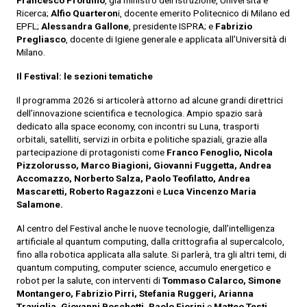
Francesco Profumo
, già ministro dell’Istruzione, Università e
Ricerca;
Alfio Quarteron
i, docente emerito Politecnico di Milano ed
EPFL;
Alessandra Gallone
, presidente ISPRA; e
Fabrizio
Pregliasco
, docente di Igiene generale e applicata all’Università di
Milano.
Il Festival: le sezioni tematiche
Il programma 2026 si articolerà attorno ad alcune grandi direttrici
dell’innovazione scientifica e tecnologica. Ampio spazio sarà
dedicato alla space economy, con incontri su Luna, trasporti
orbitali, satelliti, servizi in orbita e politiche spaziali, grazie alla
partecipazione di protagonisti come
Franco Fenoglio, Nicola
Pizzolorusso, Marco Biagioni, Giovanni Fuggetta, Andrea
Accomazzo, Norberto Salza, Paolo Teofilatto, Andrea
Mascaretti, Roberto Ragazzoni
e
Luca Vincenzo Maria
Salamone.
Al centro del Festival anche le nuove tecnologie, dall’intelligenza
artificiale al quantum computing, dalla crittografia al supercalcolo,
fino alla robotica applicata alla salute. Si parlerà, tra gli altri temi, di
quantum computing, computer science, accumulo energetico e
robot per la salute, con interventi di
Tommaso Calarco, Simone
Montangero, Fabrizio Pirri, Stefania Ruggeri, Arianna
Traviglia, Giovanni Boschetti, Paolo Fiorini
e
Matteo Testi.