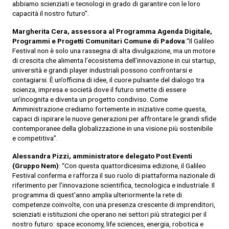
abbiamo scienziati e tecnologi in grado di garantire con le loro
capacità il nostro futuro”.
Margherita Cera, assessora al Programma Agenda Digitale,
Programmi e Progetti Comunitari Comune di Padova
:“Il Galileo
Festival non è solo una rassegna di alta divulgazione, ma un motore
di crescita che alimenta l’ecosistema dell’innovazione in cui startup,
università e grandi player industriali possono confrontarsi e
contagiarsi. È un’officina di idee, il cuore pulsante del dialogo tra
scienza, impresa e società dove il futuro smette di essere
un’incognita e diventa un progetto condiviso. Come
Amministrazione crediamo fortemente in iniziative come questa,
capaci di ispirare le nuove generazioni per affrontare le grandi sfide
contemporanee della globalizzazione in una visione più sostenibile
e competitiva”.
Alessandra Pizzi, amministratore delegato Post Eventi
(Gruppo Nem)
: “Con questa quattordicesima edizione, il Galileo
Festival conferma e rafforza il suo ruolo di piattaforma nazionale di
riferimento per l’innovazione scientifica, tecnologica e industriale. Il
programma di quest’anno amplia ulteriormente la rete di
competenze coinvolte, con una presenza crescente di imprenditori,
scienziati e istituzioni che operano nei settori più strategici per il
nostro futuro: space economy, life sciences, energia, robotica e