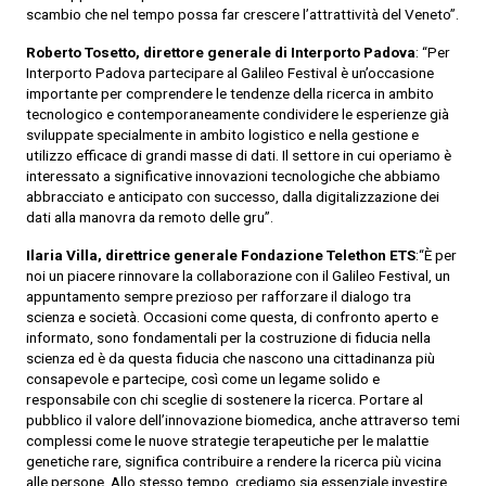
scambio che nel tempo possa far crescere l’attrattività del Veneto”.
Roberto Tosetto, direttore generale di Interporto Padova
: “Per
Interporto Padova partecipare al Galileo Festival è un’occasione
importante per comprendere le tendenze della ricerca in ambito
tecnologico e contemporaneamente condividere le esperienze già
sviluppate specialmente in ambito logistico e nella gestione e
utilizzo efficace di grandi masse di dati. Il settore in cui operiamo è
interessato a significative innovazioni tecnologiche che abbiamo
abbracciato e anticipato con successo, dalla digitalizzazione dei
dati alla manovra da remoto delle gru”.
Ilaria Villa, direttrice generale Fondazione Telethon ETS
:“È per
noi un piacere rinnovare la collaborazione con il Galileo Festival, un
appuntamento sempre prezioso per rafforzare il dialogo tra
scienza e società. Occasioni come questa, di confronto aperto e
informato, sono fondamentali per la costruzione di fiducia nella
scienza ed è da questa fiducia che nascono una cittadinanza più
consapevole e partecipe, così come un legame solido e
responsabile con chi sceglie di sostenere la ricerca. Portare al
pubblico il valore dell’innovazione biomedica, anche attraverso temi
complessi come le nuove strategie terapeutiche per le malattie
genetiche rare, significa contribuire a rendere la ricerca più vicina
alle persone. Allo stesso tempo, crediamo sia essenziale investire