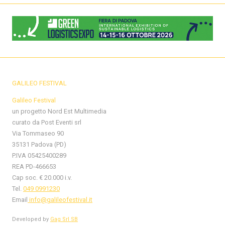
GALILEO FESTIVAL
Galileo Festival
un progetto Nord Est Multimedia
curato da Post Eventi srl
Via Tommaseo 90
35131 Padova (PD)
P.IVA 05425400289
REA PD-466653
Cap soc. € 20.000 i.v.
Tel.
049 0991230
Email
info@galileofestival.it
Developed by
Gag Srl SB