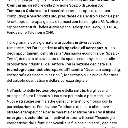
Comparini
, direttore della Divisione Spazio di Leonardo;
Tommaso Calarco
, tra i massimi esperti europei di quantum
computing;
Rosario Rizzuto
, presidente del Centro Nazionale per
lo sviluppo di terapia genica e farmaci con tecnologia a RNA; oltre a
rappresentanti di Thales Alenia Space, Telespazio, Avio, IIT, ENEA,
Fondazione Telethon e CNR.
Il programma della giornata si articolerà in diverse sezioni
tematiche. Per l’area dedicata allo
spazio
e all’
aerospazio
, uno
degli appuntamenti centrali sarà “Una nuova economia per Spazio-
Terra”, dedicato allo sviluppo della space economy italiana e alle
prospettive industriali del settore. Per la sezione dedicata alle
tecnologie quantistiche
, spazio all’incontro “Quantum computing,
crittografia e telecomunicazioni”, focalizzato sulle nuove frontiere
del calcolo quantistico e della sicurezza digitale.
Nell’ambito delle
biotecnologie
e della
salute
, tra gli eventi
principali figura l’incontro “Una cura per molti o per ciascuno?
Nuove strategie per malattie genetiche rare”, promosso con la
partecipazione di Fondazione Telethon e dedicato alle nuove
strategie terapeutiche per le malattie genetiche rare. Per il filone
energia
e
sostenibilità
, il festival proporrà il panel “Tecnologie
energetiche: dalle fonti rinnovabili alla fusione nucleare”, dedicato