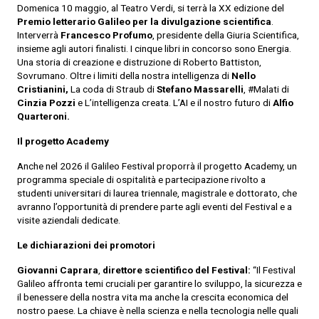
Domenica 10 maggio, al Teatro Verdi, si terrà la XX edizione del
Premio letterario Galileo per la divulgazione scientifica
.
Interverrà
Francesco Profumo
, presidente della Giuria Scientifica,
insieme agli autori finalisti. I cinque libri in concorso sono Energia.
Una storia di creazione e distruzione di Roberto Battiston,
Sovrumano. Oltre i limiti della nostra intelligenza di
Nello
Cristianini,
La coda di Straub di
Stefano Massarelli
, #Malati di
Cinzia Pozzi
e L’intelligenza creata. L’AI e il nostro futuro di
Alfio
Quarteroni.
Il progetto Academy
Anche nel 2026 il Galileo Festival proporrà il progetto Academy, un
programma speciale di ospitalità e partecipazione rivolto a
studenti universitari di laurea triennale, magistrale e dottorato, che
avranno l’opportunità di prendere parte agli eventi del Festival e a
visite aziendali dedicate.
Le dichiarazioni dei promotori
Giovanni Caprara
,
direttore scientifico del Festival:
“Il Festival
Galileo affronta temi cruciali per garantire lo sviluppo, la sicurezza e
il benessere della nostra vita ma anche la crescita economica del
nostro paese. La chiave è nella scienza e nella tecnologia nelle quali