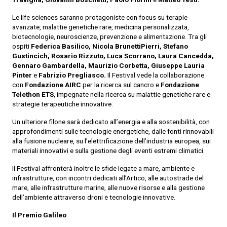
Le life sciences saranno protagoniste con focus su terapie
avanzate, malattie genetiche rare, medicina personalizzata,
biotecnologie, neuroscienze, prevenzione e alimentazione. Tra gli
ospiti
Federica Basilico, Nicola BrunettiPierri, Stefano
Gustincich, Rosario Rizzuto, Luca Scorrano, Laura Cancedda,
Gennaro Gambardella, Maurizio Corbetta, Giuseppe Lauria
Pinter
e
Fabrizio Pregliasco.
Il Festival vede la collaborazione
con
Fondazione AIRC
per la ricerca sul cancro e
Fondazione
Telethon ETS
, impegnate nella ricerca su malattie genetiche rare e
strategie terapeutiche innovative.
Un ulteriore filone sarà dedicato all’energia e alla sostenibilità, con
approfondimenti sulle tecnologie energetiche, dalle fonti rinnovabili
alla fusione nucleare, su l’elettrificazione dell’industria europea, sui
materiali innovativi e sulla gestione degli eventi estremi climatici.
Il Festival affronterà inoltre le sfide legate a mare, ambiente e
infrastrutture, con incontri dedicati all’Artico, alle autostrade del
mare, alle infrastrutture marine, alle nuove risorse e alla gestione
dell’ambiente attraverso droni e tecnologie innovative.
Il Premio Galileo