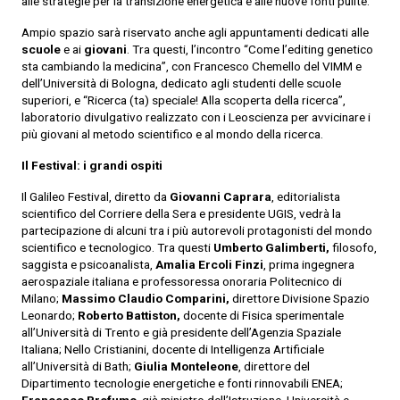
alle strategie per la transizione energetica e alle nuove fonti pulite.
Ampio spazio sarà riservato anche agli appuntamenti dedicati alle
scuole
e ai
giovani
. Tra questi, l’incontro “Come l’editing genetico
sta cambiando la medicina”, con Francesco Chemello del VIMM e
dell’Università di Bologna, dedicato agli studenti delle scuole
superiori, e “Ricerca (ta) speciale! Alla scoperta della ricerca”,
laboratorio divulgativo realizzato con i Leoscienza per avvicinare i
più giovani al metodo scientifico e al mondo della ricerca.
Il Festival: i grandi ospiti
Il Galileo Festival, diretto da
Giovanni Caprara
, editorialista
scientifico del Corriere della Sera e presidente UGIS, vedrà la
partecipazione di alcuni tra i più autorevoli protagonisti del mondo
scientifico e tecnologico. Tra questi
Umberto Galimberti,
filosofo,
saggista e psicoanalista,
Amalia Ercoli Finzi
, prima ingegnera
aerospaziale italiana e professoressa onoraria Politecnico di
Milano;
Massimo Claudio Comparini,
direttore Divisione Spazio
Leonardo;
Roberto Battiston,
docente di Fisica sperimentale
all’Università di Trento e già presidente dell’Agenzia Spaziale
Italiana; Nello Cristianini, docente di Intelligenza Artificiale
all’Università di Bath;
Giulia Monteleone
, direttore del
Dipartimento tecnologie energetiche e fonti rinnovabili ENEA;