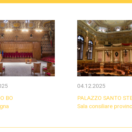
025
04.12.2025
O BO
PALAZZO SANTO ST
agna
Sala consiliare provinc