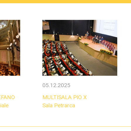
05.12.2025
EFANO
MULTISALA PIO X
iale
Sala Petrarca