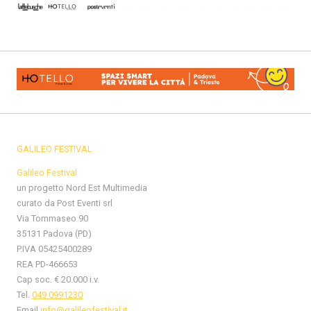
GALILEO FESTIVAL
Galileo Festival
un progetto Nord Est Multimedia
curato da Post Eventi srl
Via Tommaseo 90
35131 Padova (PD)
P.IVA 05425400289
REA PD-466653
Cap soc. € 20.000 i.v.
Tel.
049 0991230
Email
info@galileofestival.it