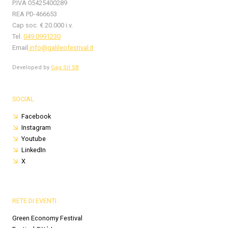
P.IVA 05425400289
REA PD-466653
Cap soc. € 20.000 i.v.
Tel.
049 0991230
Email
info@galileofestival.it
Developed by
Gag Srl SB
SOCIAL
Facebook
Instagram
Youtube
LinkedIn
X
RETE DI EVENTI
Green Economy Festival