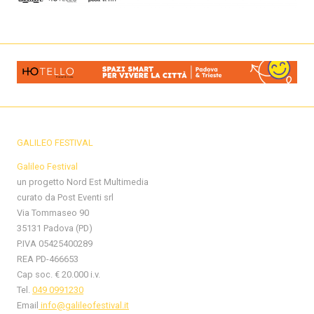
GALILEO FESTIVAL
Galileo Festival
un progetto Nord Est Multimedia
curato da Post Eventi srl
Via Tommaseo 90
35131 Padova (PD)
P.IVA 05425400289
REA PD-466653
Cap soc. € 20.000 i.v.
Tel.
049 0991230
Email
info@galileofestival.it