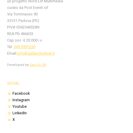
un progetto Nord Est Multimedia
curato da Post Eventi srl
Via Tommaseo 90
35131 Padova (PD)
P.IVA 05425400289
REA PD-466653
Cap soc. € 20.000 i.v.
Tel.
049 0991230
Email
info@galileofestival.it
Developed by
Gag Srl SB
SOCIAL
Facebook
Instagram
Youtube
LinkedIn
X